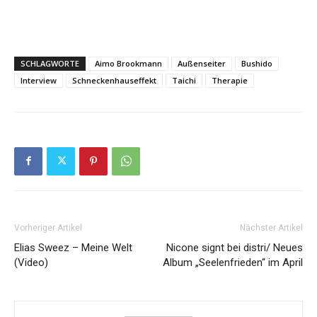
SCHLAGWORTE
Aimo Brookmann
Außenseiter
Bushido
Interview
Schneckenhauseffekt
Taichi
Therapie
Vorheriger Artikel
Nächster Artikel
Elias Sweez – Meine Welt
Nicone signt bei distri/ Neues
(Video)
Album „Seelenfrieden“ im April