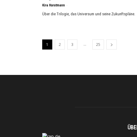
-
Kira Horstmann
Über die Trilogie, das Universum und seine Zukunftspläne.
...
1
2
3
25
ÜBE