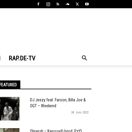
N
RAP.DE-TV
FEATURED
DJ Jeezy feat. Faroon, Billa Joe &
OGT – Weekend
24. Juni 2022
Olexesh – Karussell (prod. PzY)