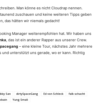
chreiben. Man könne es nicht Cloudrap nennen.
staunend zuschauen und keine weiteren Tipps geben
n, das hätten wir niemals gedacht!
 Booking Manager weiterempfohlen hat. Wir haben uns
nka
, das ist ein anderer Rapper aus unserer Crew.
Spacegang
– eine kleine Tour, nächstes Jahr mehrere
s und unterstützt uns gerade, wo er kann. Richtig
bby San
dirtySpaceGang
Ed von Schleck
falk schacht
obain
Yung Smali