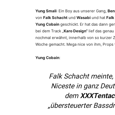
Yung Smali
: Ein Boy aus unserer Gang,
Ben
von
Falk Schacht
und
Wasabi
und hat
Falk
Yung Cobain
geschickt. Er hat das dann g
bei dem Track „
Karo Design“
lief das genau 
nochmal erwähnt, innerhalb von so kurzer 
Woche gemacht. Mega nice von ihm, Props 
Yung Cobain
:
Falk Schacht meinte,
Niceste in ganz Deut
dem
XXXTentac
„übersteuerter Bassd