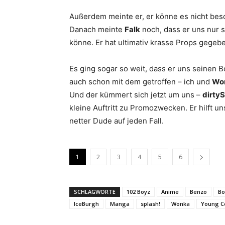
Außerdem meinte er, er könne es nicht bes
Danach meinte
Falk
noch, dass er uns nur 
könne. Er hat ultimativ krasse Props gegebe
Es ging sogar so weit, dass er uns seinen
auch schon mit dem getroffen – ich und
Wo
Und der kümmert sich jetzt um uns –
dirty
kleine Auftritt zu Promozwecken. Er hilft un
netter Dude auf jeden Fall.
1
2
3
4
5
6
SCHLAGWORTE
102 Boyz
Anime
Benzo
Bo
IceBurgh
Manga
splash!
Wonka
Young C