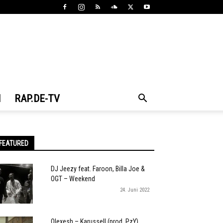
N
RAP.DE-TV
FEATURED
DJ Jeezy feat. Faroon, Billa Joe &
OGT – Weekend
24. Juni 2022
Olexesh – Karussell (prod. PzY)