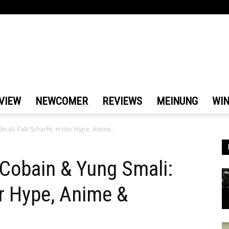
VIEW
NEWCOMER
REVIEWS
MEINUNG
WI
mali: Falk Schacht, erster Hype, Anime...
 Cobain & Yung Smali:
er Hype, Anime &