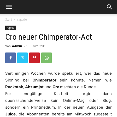
Start
rap.de
rap.de
Cro neuer Chimperator-Act
Von
admin
-
15. Oktober 2011
Seit einigen Wochen wurde spekuliert, wer das neue
Signing bei
Chimperator
sein könnte. Namen wie
Rockstah,
Ahzumjot
und
Cro
machten die Runde.
Für endgültige Klarheit sorgte dann
überraschenderweise kein Online-Mag oder Blog,
sondern ein Printmedium. In der neuen Ausgabe der
Juice
, die Abonnenten bereits am Mittwoch zugestellt