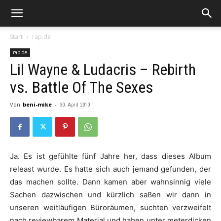
Start
rap.de
rap.de
Lil Wayne & Ludacris – Rebirth
vs. Battle Of The Sexes
Von
beni-mike
-
30. April 2010
Ja. Es ist gefühlte fünf Jahre her, dass dieses Album
releast wurde. Es hatte sich auch jemand gefunden, der
das machen sollte. Dann kamen aber wahnsinnig viele
Sachen dazwischen und kürzlich saßen wir dann in
unseren weitläufigen Büroräumen, suchten verzweifelt
nach reviewbarem Material und haben unter meterdicken