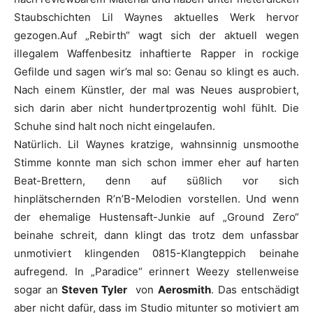
Staubschichten
Lil Wayne
s aktuelles Werk hervor
gezogen.Auf „
Rebirth
“ wagt sich der aktuell wegen
illegalem Waffenbesitz inhaftierte Rapper in rockige
Gefilde und sagen wir’s mal so: Genau so klingt es auch.
Nach einem Künstler, der mal was Neues ausprobiert,
sich darin aber nicht hundertprozentig wohl fühlt. Die
Schuhe sind halt noch nicht eingelaufen.
Natürlich.
Lil Wayne
s kratzige, wahnsinnig unsmoothe
Stimme konnte man sich schon immer eher auf harten
Beat-Brettern, denn auf süßlich vor sich
hinplätschernden R’n’B-Melodien vorstellen. Und wenn
der ehemalige Hustensaft-Junkie auf „
Ground Zero
“
beinahe schreit, dann klingt das trotz dem unfassbar
unmotiviert klingenden 0815-Klangteppich beinahe
aufregend. In „Paradice“ erinnert
Weezy
stellenweise
sogar an
Steven Tyler
von
Aerosmith
. Das entschädigt
aber nicht dafür, dass im Studio mitunter so motiviert am