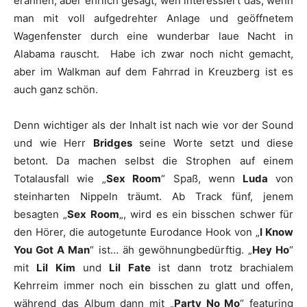
erahnen, aber ehrlich gesagt, wen interessiert das, wenn
man mit voll aufgedrehter Anlage und geöffnetem
Wagenfenster durch eine wunderbar laue Nacht in
Alabama rauscht. Habe ich zwar noch nicht gemacht,
aber im Walkman auf dem Fahrrad in Kreuzberg ist es
auch ganz schön.
Denn wichtiger als der Inhalt ist nach wie vor der Sound
und wie Herr
Bridges
seine Worte setzt und diese
betont. Da machen selbst die Strophen auf einem
Totalausfall wie „
Sex Room
“ Spaß, wenn
Luda
von
steinharten Nippeln träumt. Ab Track fünf, jenem
besagten „
Sex Room
„, wird es ein bisschen schwer für
den Hörer, die autogetunte Eurodance Hook von „
I Know
You Got A Man
“ ist… äh gewöhnungbedürftig. „
Hey Ho
“
mit
Lil Kim
und
Lil Fate
ist dann trotz brachialem
Kehrreim immer noch ein bisschen zu glatt und offen,
während das Album dann mit „
Party No Mo
“ featuring