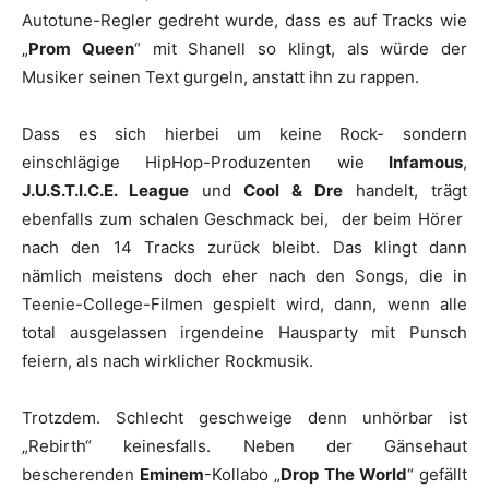
Autotune-Regler gedreht wurde, dass es auf Tracks wie
„
Prom Queen
“ mit
Shanell
so klingt, als würde der
Musiker seinen Text gurgeln, anstatt ihn zu rappen.
Dass es sich hierbei um keine Rock- sondern
einschlägige HipHop-Produzenten wie
Infamous
,
J.U.S.T.I.C.E. League
und
Cool & Dre
handelt, trägt
ebenfalls zum schalen Geschmack bei, der beim Hörer
nach den 14 Tracks zurück bleibt. Das klingt dann
nämlich meistens doch eher nach den Songs, die in
Teenie-College-Filmen gespielt wird, dann, wenn alle
total ausgelassen irgendeine Hausparty mit Punsch
feiern, als nach wirklicher Rockmusik.
Trotzdem. Schlecht geschweige denn unhörbar ist
„
Rebirth
“ keinesfalls. Neben der Gänsehaut
bescherenden
Eminem
-Kollabo „
Drop The World
“ gefällt