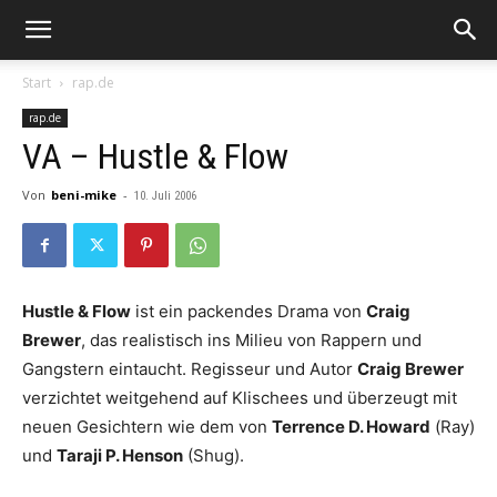
Start
rap.de
rap.de
VA – Hustle & Flow
Von
beni-mike
-
10. Juli 2006
Hustle & Flow
ist ein packendes Drama von
Craig
Brewer
, das realistisch ins Milieu von Rappern und
Gangstern eintaucht. Regisseur und Autor
Craig Brewer
verzichtet weitgehend auf Klischees und überzeugt mit
neuen Gesichtern wie dem von
Terrence D. Howard
(Ray)
und
Taraji P. Henson
(Shug).