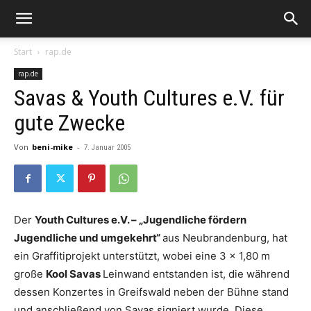
Start
rap.de
rap.de
Savas & Youth Cultures e.V. für
gute Zwecke
Von
beni-mike
-
7. Januar 2005
Der
Youth Cultures e.V. – „Jugendliche fördern
Jugendliche und umgekehrt“
aus Neubrandenburg, hat
ein Graffitiprojekt unterstützt, wobei eine 3 x 1,80 m
große
Kool Savas
Leinwand entstanden ist, die während
dessen Konzertes in Greifswald neben der Bühne stand
und anschließend von Savas signiert wurde. Diese