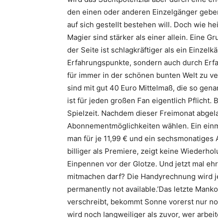
den einen oder anderen Einzelgänger geben
auf sich gestellt bestehen will. Doch wie h
Magier sind stärker als einer allein. Eine 
der Seite ist schlagkräftiger als ein Einzel
Erfahrungspunkte, sondern auch durch Erfa
für immer in der schönen bunten Welt zu ver
sind mit gut 40 Euro Mittelmaß, die so gena
ist für jeden großen Fan eigentlich Pflicht
Spielzeit. Nachdem dieser Freimonat abgela
Abonnementmöglichkeiten wählen. Ein einm
man für je 11,99 € und ein sechsmonatiges 
billiger als Premiere, zeigt keine Wiederh
Einpennen vor der Glotze. Und jetzt mal eh
mitmachen darf? Die Handyrechnung wird jed
permanently not available.’Das letzte Manko
verschreibt, bekommt Sonne vorerst nur no
wird noch langweiliger als zuvor, wer arbeit