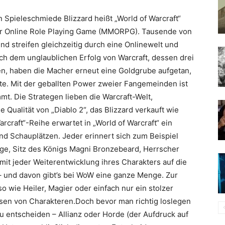
 Spieleschmiede Blizzard heißt „World of Warcraft“
yer Online Role Playing Game (MMORPG). Tausende von
nd streifen gleichzeitig durch eine Onlinewelt und
ch dem unglaublichen Erfolg von Warcraft, dessen drei
ben, haben die Macher erneut eine Goldgrube aufgetan,
nte. Mit der geballten Power zweier Fangemeinden ist
t. Die Strategen lieben die Warcraft-Welt,
Qualität von „Diablo 2“, das Blizzard verkauft wie
craft“-Reihe erwartet in „World of Warcraft“ ein
d Schauplätzen. Jeder erinnert sich zum Beispiel
ge, Sitz des Königs Magni Bronzebeard, Herrscher
mit jeder Weiterentwicklung ihres Charakters auf die
– und davon gibt’s bei WoW eine ganze Menge. Zur
wie Heiler, Magier oder einfach nur ein stolzer
sen von Charakteren.Doch bevor man richtig loslegen
 zu entscheiden – Allianz oder Horde (der Aufdruck auf