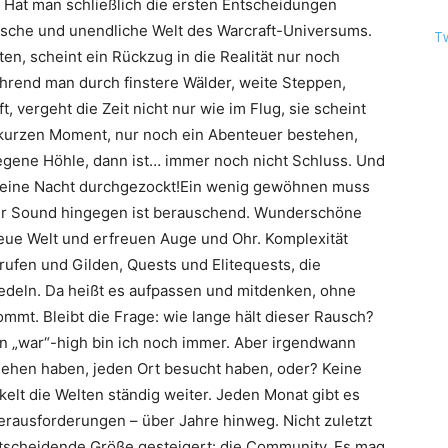
 Hat man schließlich die ersten Entscheidungen
stische und unendliche Welt des Warcraft-Universums.
T
en, scheint ein Rückzug in die Realität nur noch
rend man durch finstere Wälder, weite Steppen,
, vergeht die Zeit nicht nur wie im Flug, sie scheint
n kurzen Moment, nur noch ein Abenteuer bestehen,
legene Höhle, dann ist… immer noch nicht Schluss. Und
r eine Nacht durchgezockt!Ein wenig gewöhnen muss
der Sound hingegen ist berauschend. Wunderschöne
neue Welt und erfreuen Auge und Ohr. Komplexität
erufen und Gilden, Quests und Elitequests, die
redeln. Da heißt es aufpassen und mitdenken, ohne
mmt. Bleibt die Frage: wie lange hält dieser Rausch?
nn „war“-high bin ich noch immer. Aber irgendwann
esehen haben, jeden Ort besucht haben, oder? Keine
elt die Welten ständig weiter. Jeden Monat gibt es
rausforderungen – über Jahre hinweg. Nicht zuletzt
ntscheidende Größe gesteigert: die Community. Es mag