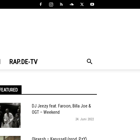
N
RAP.DE-TV
FEATURED
DJ Jeezy feat. Faroon, Billa Joe &
OGT – Weekend
24. Juni 2022
Olexesh – Karussell (prod. PzY)