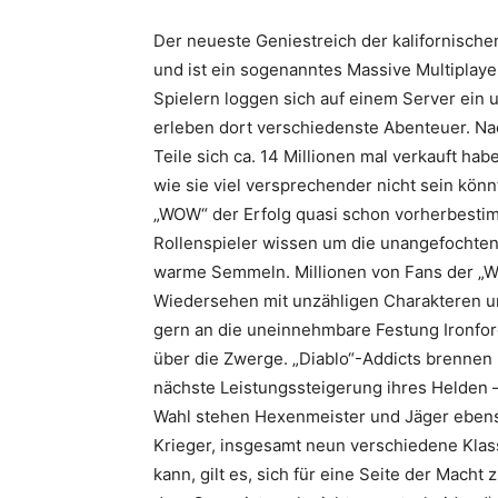
Der neueste Geniestreich der kalifornischen
und ist ein sogenanntes Massive Multipla
Spielern loggen sich auf einem Server ein u
erleben dort verschiedenste Abenteuer. Na
Teile sich ca. 14 Millionen mal verkauft ha
wie sie viel versprechender nicht sein kön
„WOW“ der Erfolg quasi schon vorherbestimm
Rollenspieler wissen um die unangefochtene 
warme Semmeln. Millionen von Fans der „War
Wiedersehen mit unzähligen Charakteren un
gern an die uneinnehmbare Festung Ironfor
über die Zwerge. „Diablo“-Addicts brennen 
nächste Leistungssteigerung ihres Helden 
Wahl stehen Hexenmeister und Jäger ebenso 
Krieger, insgesamt neun verschiedene Klas
kann, gilt es, sich für eine Seite der Macht