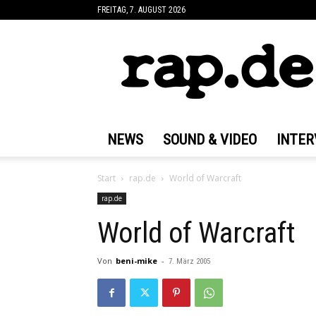
FREITAG, 7. AUGUST 2026
rap.de
NEWS
SOUND & VIDEO
INTER
Start
rap.de
World of Warcraft
rap.de
World of Warcraft
Von
beni-mike
-
7. März 2005