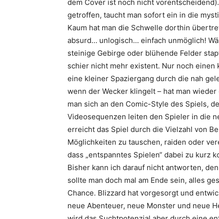
dem Cover ist noch nicht vorentscheidend).
getroffen, taucht man sofort ein in die my
Kaum hat man die Schwelle dorthin übertret
absurd… unlogisch… einfach unmöglich! Wäh
steinige Gebirge oder blühende Felder stapft
schier nicht mehr existent. Nur noch eine
eine kleiner Spaziergang durch die nah ge
wenn der Wecker klingelt – hat man wiede
man sich an den Comic-Style des Spiels, 
Videosequenzen leiten den Spieler in die 
erreicht das Spiel durch die Vielzahl von B
Möglichkeiten zu tauschen, raiden oder ve
dass „entspanntes Spielen“ dabei zu kurz ko
Bisher kann ich darauf nicht antworten, de
sollte man doch mal am Ende sein, alles g
Chance. Blizzard hat vorgesorgt und entwick
neue Abenteuer, neue Monster und neue He
wird das Suchtpotenzial aber durch eine e