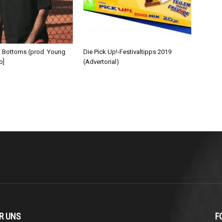
d Bottoms (prod. Young
Die Pick Up!-Festivaltipps 2019
o]
(Advertorial)
R UNS
F