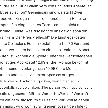
, der sein Glück allein versucht und jedes Abenteuer
eißt es so schön? Gemeinsam sind wir stark! Zwei
Gruppe von Kriegern mit ihrem persönlichen Heiler an
kämpfer. Ein eingespieltes Team sammelt nicht nur
hrung Punkte. Was also könnte uns davon abhalten,
sinken? Der Preis vielleicht? Die Einstiegskosten
nnte Collector’s Edition kostet immerhin 70 Euro und
. Beide Versionen beinhalten einen kostenlosen Monat
ufen ist, können die Spieler unter drei verschiedenen
onatiges Abo kostet 12,99 €, drei Monate bekommt
Abonnement verlangt nach 10,99 € pro Monat. Ist
olungen und macht viel mehr Spaß als dröges
rlich: wer will schon zugucken, wenn man auch
enfalls rapide sinken. ‚The person you have called is
: die ungesunde Blässe. Wer sich „World of Warcraft“
ch auf dem Bildschirm zu Gesicht. Zur Schule gehen
en muss, wird wohl zufällig einen bösartigen Infekt