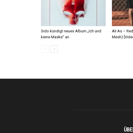
Sido kündigt neues Album „Ich und
Ali As – Re
keine Maske“ an
Mesh) [Vide
ÜBE