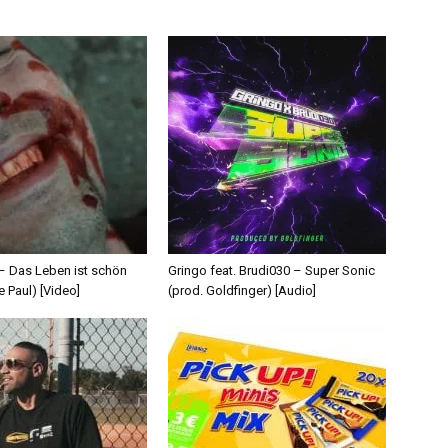
 – Das Leben ist schön
Gringo feat. Brudi030 – Super Sonic
e Paul) [Video]
(prod. Goldfinger) [Audio]