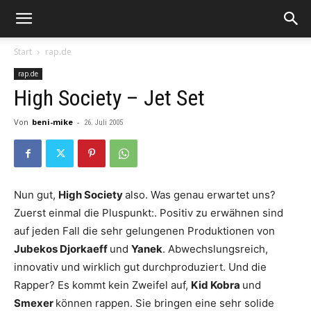
Start
rap.de
rap.de
High Society – Jet Set
Von
beni-mike
-
26. Juli 2005
Nun gut,
High Society
also. Was genau erwartet uns?
Zuerst einmal die Pluspunkt:. Positiv zu erwähnen sind
auf jeden Fall die sehr gelungenen Produktionen von
Jubekos Djorkaeff
und
Yanek
. Abwechslungsreich,
innovativ und wirklich gut durchproduziert. Und die
Rapper? Es kommt kein Zweifel auf,
Kid Kobra
und
Smexer
können rappen. Sie bringen eine sehr solide