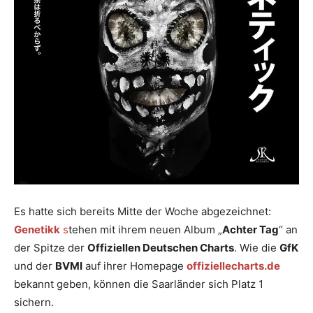
Es hatte sich bereits Mitte der Woche abgezeichnet:
Genetikk
s
tehen mit ihrem neuen Album „
Achter Tag
“ an
der Spitze der
Offiziellen Deutschen Charts
. Wie die
GfK
und der
BVMI
auf ihrer Homepage
offiziellecharts.de
bekannt geben, können die Saarländer sich Platz 1
sichern.