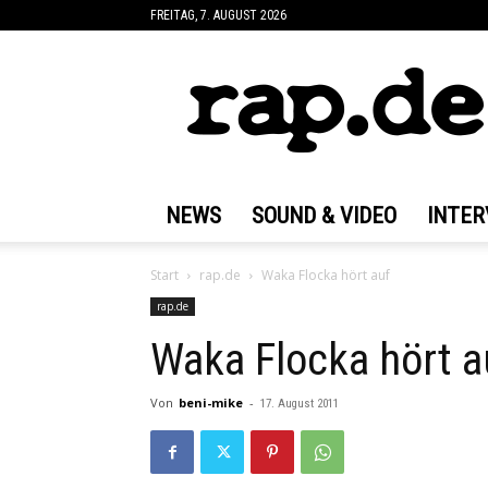
FREITAG, 7. AUGUST 2026
rap.de
NEWS
SOUND & VIDEO
INTER
Start
rap.de
Waka Flocka hört auf
rap.de
Waka Flocka hört a
Von
beni-mike
-
17. August 2011