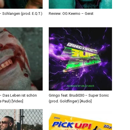
 Schlangen (prod. E.Q.T.)
Review: OG Keemo – Geist
 – Das Leben ist schön
Gringo feat. Brudi030 – Super Sonic
e Paul) [Video]
(prod. Goldfinger) [Audio]