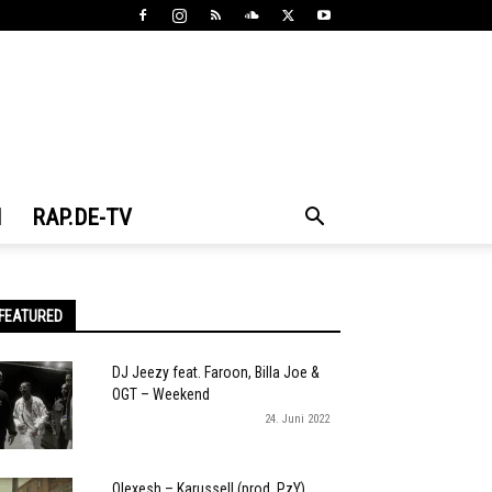
N
RAP.DE-TV
FEATURED
DJ Jeezy feat. Faroon, Billa Joe &
OGT – Weekend
24. Juni 2022
Olexesh – Karussell (prod. PzY)