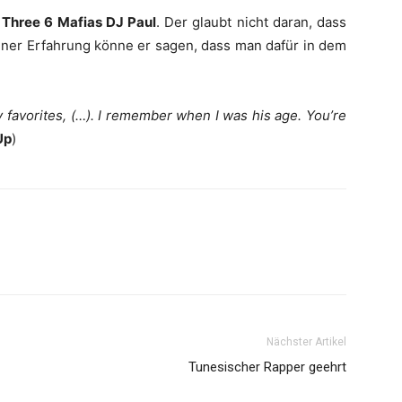
n
Three 6 Mafias DJ Paul
. Der glaubt nicht daran, dass
ener Erfahrung könne er sagen, dass man dafür in dem
y favorites, (…). I remember when I was his age. You’re
Up
)
Nächster Artikel
Tunesischer Rapper geehrt