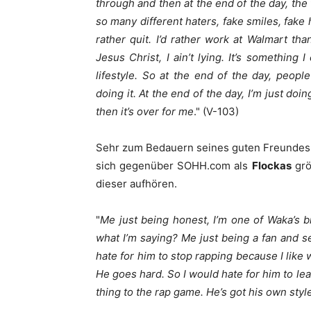
through and then at the end of the day, the f
so many different haters, fake smiles, fake 
rather quit. I’d rather work at Walmart tha
Jesus Christ, I ain’t lying. It’s something 
lifestyle. So at the end of the day, peopl
doing it. At the end of the day, I’m just doi
then it’s over for me
." (V-103)
Sehr zum Bedauern seines guten Freunde
sich gegenüber SOHH.com als
Flockas
grö
dieser aufhören.
"
Me just being honest, I’m one of Waka’s b
what I’m saying? Me just being a fan and s
hate for him to stop rapping because I like 
He goes hard. So I would hate for him to le
thing to the rap game. He’s got his own styl