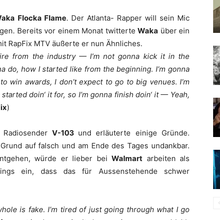
aka Flocka Flame
. Der Atlanta- Rapper will sein Mic
gen. Bereits vor einem Monat twitterte
Waka
über ein
mit RapFix MTV äußerte er nun Ähnliches.
ire from the industry — I’m not gonna kick it in the
a do, how I started like from the beginning. I’m gonna
to win awards, I don’t expect to go to big venues. I’m
started doin‘ it for, so I’m gonna finish doin‘ it — Yeah,
ix
)
m Radiosender
V-103
und erläuterte einige Gründe.
 Grund auf falsch und am Ende des Tages undankbar.
ntgehen, würde er lieber bei
Walmart
arbeiten als
dings ein, dass das für Aussenstehende schwer
ole is fake. I’m tired of just going through what I go