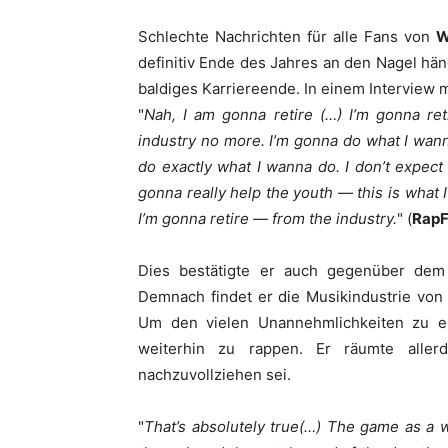
Schlechte Nachrichten für alle Fans von
W
definitiv Ende des Jahres an den Nagel hän
baldiges Karriereende. In einem Interview 
"
Nah, I am gonna retire (…) I’m gonna ret
industry no more. I’m gonna do what I wann
do exactly what I wanna do. I don’t expect 
gonna really help the youth — this is what I 
I’m gonna retire — from the industry.
" (
RapF
Dies bestätigte er auch gegenüber de
Demnach findet er die Musikindustrie von
Um den vielen Unannehmlichkeiten zu e
weiterhin zu rappen. Er räumte aller
nachzuvollziehen sei.
"
That’s absolutely true(…) The game as a wh