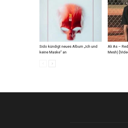
Sido kündigt neues Album „Ich und
Ali As – Re
keine Maske“ an
Mesh) [Vide