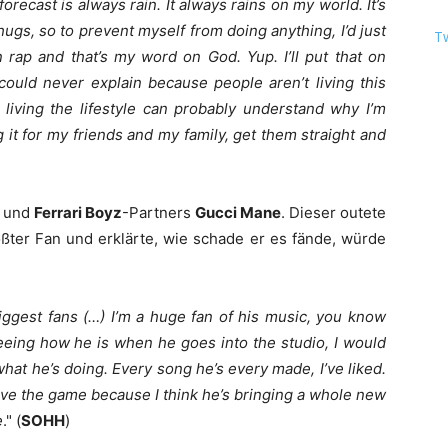
orecast is always rain. It always rains on my world. It’s
hugs, so to prevent myself from doing anything, I’d just
T
n rap and that’s my word on God. Yup. I’ll put that on
I could never explain because people aren’t living this
e living the lifestyle can probably understand why I’m
ng it for my friends and my family, get them straight and
s und
Ferrari Boyz
-Partners
Gucci Mane
. Dieser outete
ßter Fan und erklärte, wie schade er es fände, würde
iggest fans (…) I’m a huge fan of his music, you know
eeing how he is when he goes into the studio, I would
what he’s doing. Every song he’s every made, I’ve liked.
ave the game because I think he’s bringing a whole new
e
." (
SOHH
)