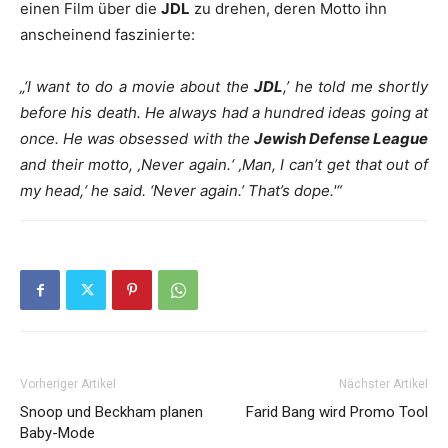
einen Film über die
JDL
zu drehen, deren Motto ihn
anscheinend faszinierte:
„‘I want to do a movie about the
JDL
,’ he told me shortly
before his death. He always had a hundred ideas going at
once.
He was obsessed with the
Jewish Defense League
and their motto, ‚Never again.‘ ‚Man, I can’t get that out of
my head,‘ he said. ‘Never again.’ That’s dope.'“
Vorheriger Artikel
Nächster Artikel
Snoop und Beckham planen
Farid Bang wird Promo Tool
Baby-Mode