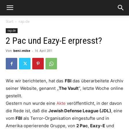
Start
rap.de
rap.de
2 Pac und Eazy-E erpresst?
Von
beni-mike
-
14. April 2011
Wie wir berichteten, hat das
FBI
das überarbeitete Archiv
seiner Website, genannt „
The Vault
“, letzte Woche online
gestellt.
Gestern nun wurde eine
Akte
veröffentlicht, in der davon
die Rede ist, daß die
Jewish Defense League (JDL)
, eine
vom
FBI
als Terror-Organisation eingestufte und in
Amerika operierende Gruppe, von
2 Pac
,
Eazy-E
und