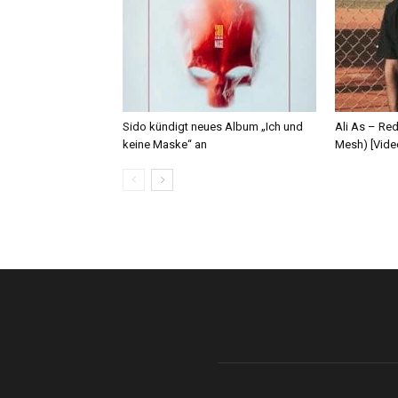
Sido kündigt neues Album „Ich und
Ali As – Re
keine Maske“ an
Mesh) [Vide