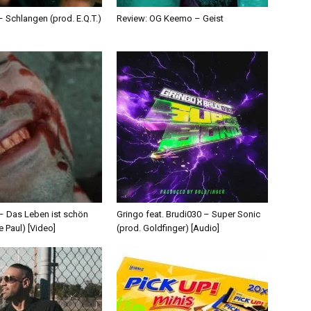
 Schlangen (prod. E.Q.T.)
Review: OG Keemo – Geist
 – Das Leben ist schön
Gringo feat. Brudi030 – Super Sonic
e Paul) [Video]
(prod. Goldfinger) [Audio]