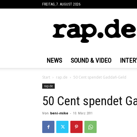
FREITAG, 7. AUGUST 2026
rap.de
NEWS
SOUND & VIDEO
INTER
Start
rap.de
50 Cent spendet Gaddafi-Geld
rap.de
50 Cent spendet Ga
Von
beni-mike
-
10. März 2011