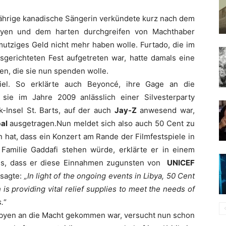
jährige kanadische Sängerin verkündete kurz nach dem
ibyen und dem harten durchgreifen von Machthaber
mutziges Geld nicht mehr haben wolle.
Furtado
, die im
sgerichteten Fest aufgetreten war, hatte damals eine
ten, die sie nun spenden wolle.
iel. So erklärte auch
Beyoncé
, ihre Gage an die
sie im Jahre 2009 anlässlich einer Silvesterparty
-Insel St. Barts, auf der auch
Jay-Z
anwesend war,
bal
ausgetragen.Nun meldet sich also auch
50 Cent
zu
hat, dass ein Konzert am Rande der Filmfestspiele in
 Familie
Gaddafi
stehen würde, erklärte er in einem
ss, dass er diese Einnahmen zugunsten von
UNICEF
 sagte:
„In light of the ongoing events in Libya,
50 Cent
 is providing vital relief supplies to meet the needs of
s.
“
 Libyen an die Macht gekommen war, versucht nun schon