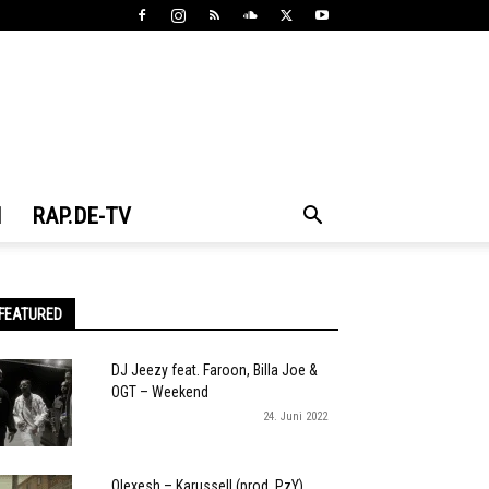
N
RAP.DE-TV
FEATURED
DJ Jeezy feat. Faroon, Billa Joe &
OGT – Weekend
24. Juni 2022
Olexesh – Karussell (prod. PzY)