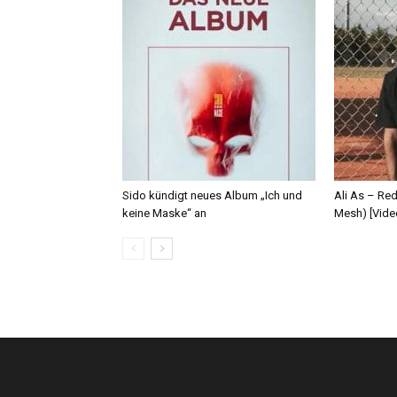
Sido kündigt neues Album „Ich und
Ali As – Re
keine Maske“ an
Mesh) [Vide