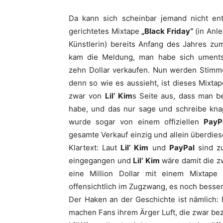
Da kann sich scheinbar jemand nicht ent
gerichtetes Mixtape
„Black Friday“
(in Anl
Künstlerin) bereits Anfang des Jahres zu
kam die Meldung, man habe sich uments
zehn Dollar verkaufen. Nun werden Stimmen
denn so wie es aussieht, ist dieses Mixtap
zwar von
Lil‘ Kim
s Seite aus, dass man b
habe, und das nur sage und schreibe kn
wurde sogar von einem offiziellen
PayP
gesamte Verkauf einzig und allein überdie
Klartext: Laut
Lil‘ Kim
und
PayPal
sind zu
eingegangen und
Lil‘ Kim
wäre damit die zw
eine Million Dollar mit einem Mixtape
offensichtlich im Zugzwang, es noch bess
Der Haken an der Geschichte ist nämlich:
machen Fans ihrem Ärger Luft, die zwar beza