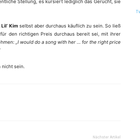
tliche Stellung, es kursiert lediglich das Gerücht, sie
T
t
Lil‘ Kim
selbst aber durchaus käuflich zu sein. So ließ
für den richtigen Preis durchaus bereit sei, mit ihrer
nehmen:
„I would do a song with her … for the right price
“
nicht sein.
Nächster Artikel