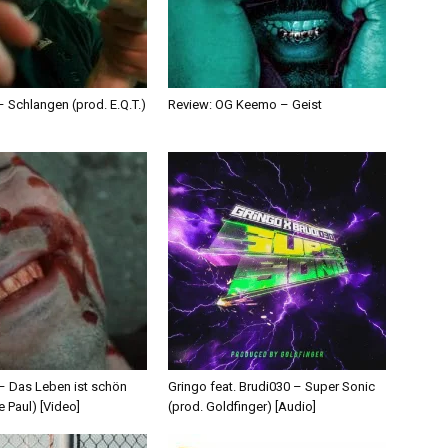
 Schlangen (prod. E.Q.T.)
Review: OG Keemo – Geist
 – Das Leben ist schön
Gringo feat. Brudi030 – Super Sonic
e Paul) [Video]
(prod. Goldfinger) [Audio]