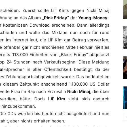
scheiden. Zuerst sollte
Lil‘ Kim
s gegen
Nicki Minaj
ehnung an das Album
„Pink Friday“
der
Young-Money
-
m kostenlosen Download erscheinen. Dann allerdings
chieden und wolle das Mixtape nun doch für rund
 im Internet laut, die
Lil‘ Kim
gar Betrug vorwerfen,
e offenbar gar nicht erschienen.Mitte Februar hieß es
ereits 113.000 Einheiten von
„Black Friday“
abgesetzt
app 24 Stunden nach Verkaufsbeginn. Diese Meldung
al
-Sprecher in aller Öffentlichkeit bestätigt, da der
ses Zahlungsportalabgewickelt wurde. Das bedeutet im
 diesem Zeitpunkt anscheinend 1.130.000 US Dollar
eite Frau im Rap nach Erzrivalin
Nicki Minaj
, die über
 verdient hätte. Doch
Lil‘ Kim
sieht sich dadurch
er hinzubekommen.
 Die CDs wurden bis heute nicht ausgeliefert und nun
hlt, aber nichts erhalten haben.