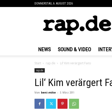
DONNERSTAG, 6. AUGUST 2026
rap.de
NEWS
SOUND & VIDEO
INTER
Start
rap.de
Lil‘ Kim verärgert Fans
rap.de
Lil‘ Kim verärgert 
Von
beni-mike
-
3. März 2011