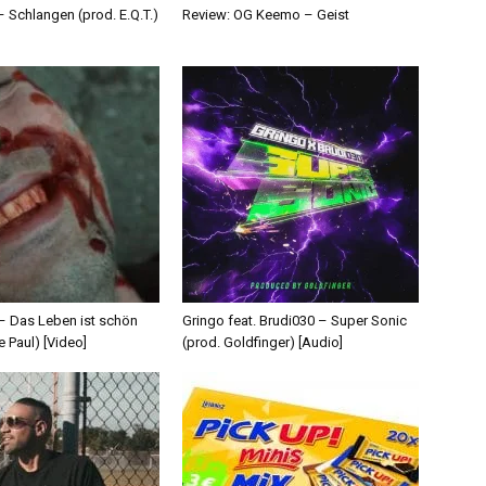
 Schlangen (prod. E.Q.T.)
Review: OG Keemo – Geist
 – Das Leben ist schön
Gringo feat. Brudi030 – Super Sonic
e Paul) [Video]
(prod. Goldfinger) [Audio]