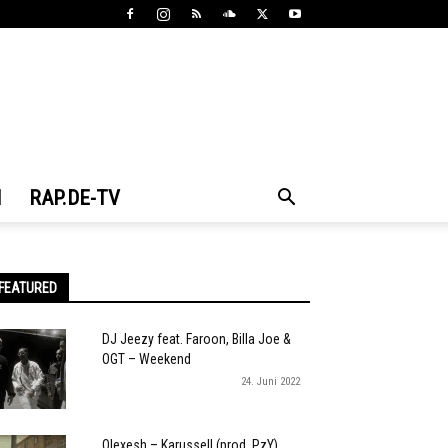
N
RAP.DE-TV
FEATURED
DJ Jeezy feat. Faroon, Billa Joe &
OGT – Weekend
24. Juni 2022
Olexesh – Karussell (prod. PzY)