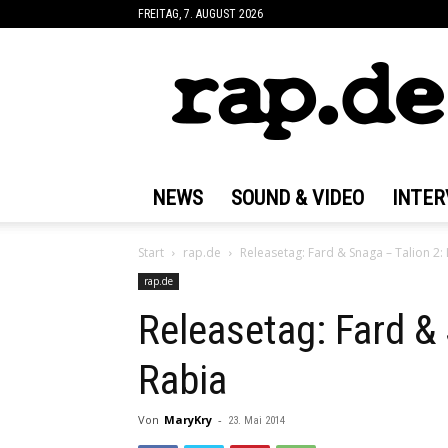
FREITAG, 7. AUGUST 2026
rap.de
NEWS
SOUND & VIDEO
INTER
Start
rap.de
Releasetag: Fard & Snaga – Talion 2:
rap.de
Releasetag: Fard & 
Rabia
Von
MaryKry
-
23. Mai 2014