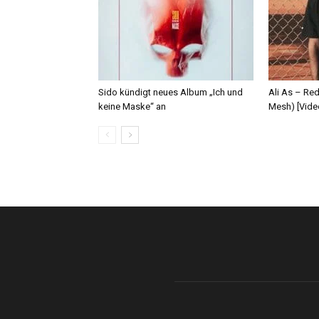
Sido kündigt neues Album „Ich und
Ali As – Re
keine Maske“ an
Mesh) [Vide