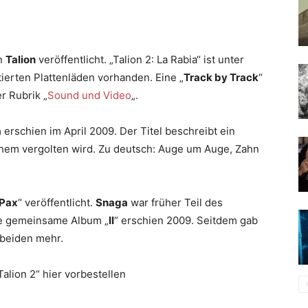
on
Talion
veröffentlicht. „Talion 2: La Rabia“ ist unter
ierten Plattenläden vorhanden. Eine „
Track by Track
“
r Rubrik „
Sound und Video
„.
a
erschien im April 2009. Der Titel beschreibt ein
chem vergolten wird. Zu deutsch: Auge um Auge, Zahn
 Pax
“ veröffentlicht.
Snaga
war früher Teil des
zte gemeinsame Album „
II
“ erschien 2009. Seitdem gab
 beiden mehr.
alion 2“ hier vorbestellen