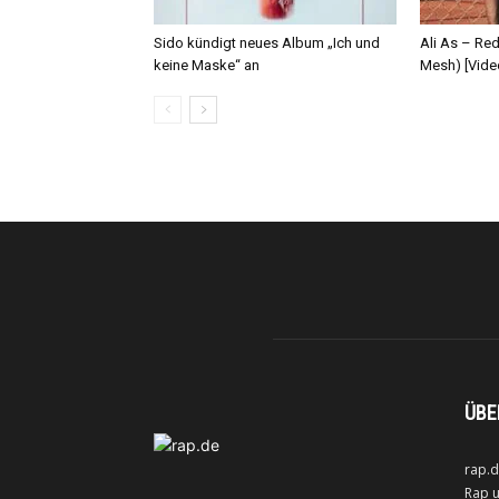
Sido kündigt neues Album „Ich und
Ali As – Re
keine Maske“ an
Mesh) [Vide
ÜBE
rap.d
Rap u