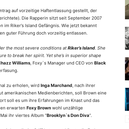
trag auf vorzeitige Haftentlassung gestellt, der
erichtete). Die Rapperin sitzt seit September 2007
en im
Riker’s Island
Gefängnis. Wie jetzt bekannt
gen guter Führung doch vorzeitig entlassen.
er the most severe conditions at
Riker’s Island
. She
 to break her spirit. Yet she’s in superior shape
Chazz Williams
,
Foxy
`s Manager und CEO von
Black
erfasung.
mal zu erholen, wird
Inga Marchand
, nach ihrer
aut amerikanischen Medienberichten, soll
Brown
eine
t soll es um ihre Erfahrungen im Knast und das
ren erwarten
Foxy Brown
wohl unzählige
Mai ihr viertes Album “
Brooklyn`s Don Diva
“.