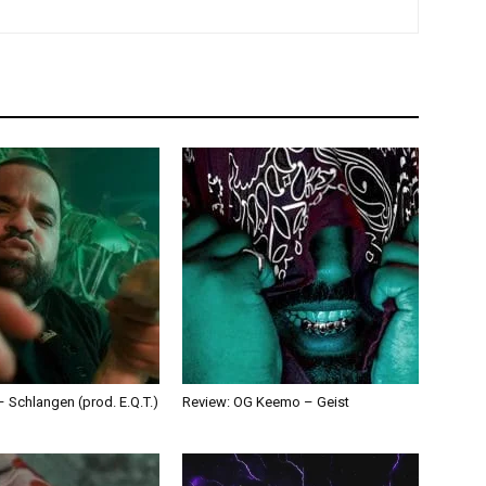
 Schlangen (prod. E.Q.T.)
Review: OG Keemo – Geist