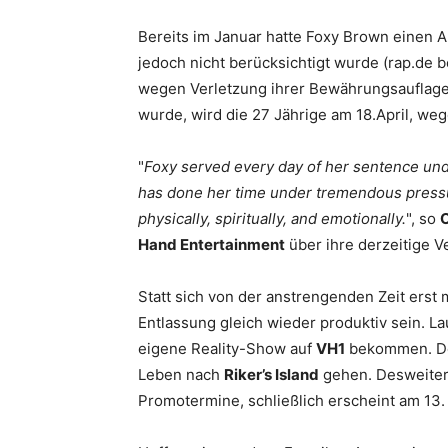
Bereits im Januar hatte
Foxy
Brown
einen An
jedoch nicht berücksichtigt wurde (rap.de b
wegen Verletzung ihrer Bewährungsauflag
wurde, wird die 27 Jährige am 18.April, we
"
Foxy
served every day of her sentence und
has done her time under tremendous pressure
physically, spiritually, and emotionally.
", so
Hand Entertainment
über ihre derzeitige V
Statt sich von der anstrengenden Zeit erst 
Entlassung gleich wieder produktiv sein. L
eigene Reality-Show auf
VH1
bekommen. Dor
Leben nach
Riker’s Island
gehen. Desweite
Promotermine, schließlich erscheint am 13. 