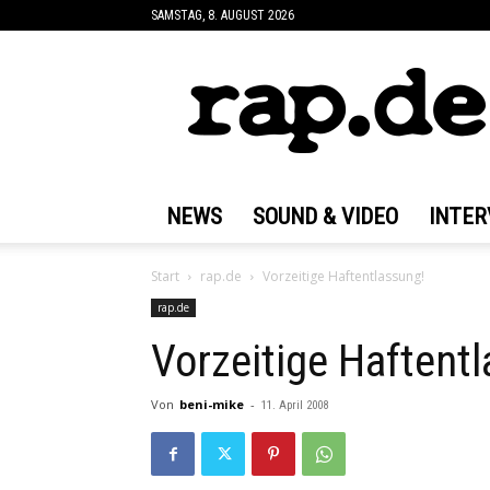
SAMSTAG, 8. AUGUST 2026
rap.de
NEWS
SOUND & VIDEO
INTER
Start
rap.de
Vorzeitige Haftentlassung!
rap.de
Vorzeitige Haftent
Von
beni-mike
-
11. April 2008