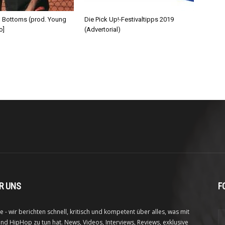
d Bottoms (prod. Young
Die Pick Up!-Festivaltipps 2019
o]
(Advertorial)
R UNS
F
e - wir berichten schnell, kritisch und kompetent über alles, was mit
nd HipHop zu tun hat. News, Videos, Interviews, Reviews, exklusive