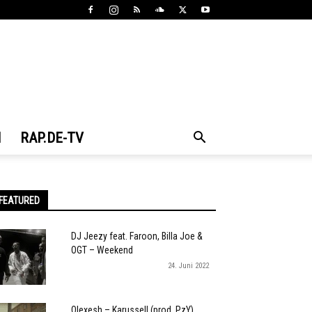
N
RAP.DE-TV
FEATURED
DJ Jeezy feat. Faroon, Billa Joe &
OGT – Weekend
24. Juni 2022
Olexesh – Karussell (prod. PzY)