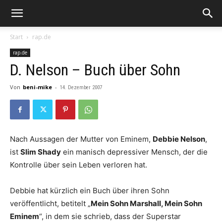
Start
rap.de
rap.de
D. Nelson – Buch über Sohn
Von
beni-mike
-
14. Dezember 2007
Nach Aussagen der Mutter von
Em
inem
,
Debbie Nelson
,
ist
Slim Shady
ein manisch depressiver Mensch, der die
Kontrolle über sein Leben verloren hat.
Debbie hat kürzlich ein Buch über ihren Sohn
veröffentlicht, betitelt „
Mein Sohn Marshall, Mein Sohn
Em
inem
“, in dem sie schrieb, dass der Superstar