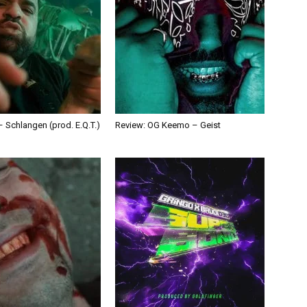
 Schlangen (prod. E.Q.T.)
Review: OG Keemo – Geist