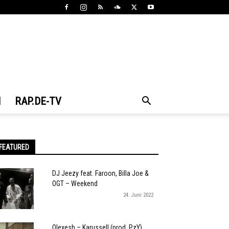
N
RAP.DE-TV
FEATURED
DJ Jeezy feat. Faroon, Billa Joe &
OGT – Weekend
24. Juni 2022
Olexesh – Karussell (prod. PzY)