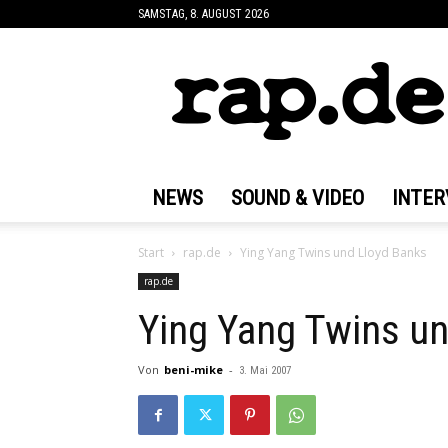
SAMSTAG, 8. AUGUST 2026
rap.de
NEWS
SOUND & VIDEO
INTER
Start
rap.de
Ying Yang Twins und Lloyd Banks
rap.de
Ying Yang Twins un
Von
beni-mike
-
3. Mai 2007