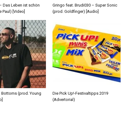
 – Das Leben ist schön
Gringo feat. Brudi030 – Super Sonic
e Paul) [Video]
(prod. Goldfinger) [Audio]
d Bottoms (prod. Young
Die Pick Up!-Festivaltipps 2019
o]
(Advertorial)