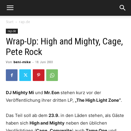
Start
rap.de
rap.de
Wrap-Up: High and Mighty, Cage,
Pete Rock
Von
beni-mike
-
18. Juni 2003
DJ Mighty Mi
und
Mr. Eon
stehen kurz vor der
Veröffentlichung ihrer dritten LP,
„The High Light Zone“
.
Das Teil soll ab dem
23.9.
in den Läden stehen, als Gäste
haben sich
High and Mighty
neben den üblichen
Verdächtigen (
Cage
,
Copywrite
) auch
Tame One
und