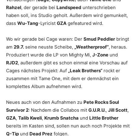
Rahzel
, der gerade bei
Landspeed
unterschrieben
haben soll, ins Studio geholt. Außerdem wird gemunkelt,
dass
Wu-Tang
-Lyricist
GZA
gefeatured wird.
Wo wir gerade bei Cage waren: Der
Smud Peddler
bringt
am
29.7.
seine neuste Scheibe,
„Weatherproof“
, heraus.
Produziert wurde die LP von Mighty Mi,
J-Zone
und
RJD2
, außerdem gibt es schon einmal eine Vorschau auf
Cages nächstes Projekt: Auf
„Leak Brothers“
rockt er
zusammen mit Tame One, mit dem er demnächst ein
komplettes Album aufnehmen wird.
Neues auch von den Aufnahmen zu
Pete Rocks Soul
Survivor 2
: Nachdem die Collabos mit
G.U.R.U.
,
Jill Scott
,
GZA
,
Talib Kweli
,
Krumb Snatcha
und
Little Brother
bereits im Kasten sind, sollen nun auch noch Projekte mit
Q-Tip
und
Dead Prez
folgen.