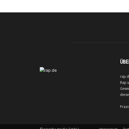
ÜBE
rap.d
Rap u
Gewin
diese
Präzi