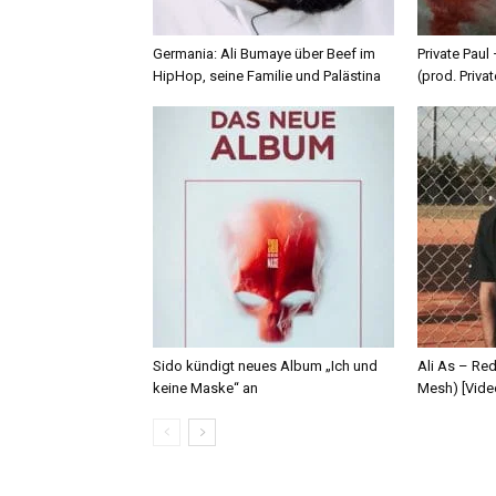
Germania: Ali Bumaye über Beef im
Private Paul
HipHop, seine Familie und Palästina
(prod. Privat
Sido kündigt neues Album „Ich und
Ali As – Re
keine Maske“ an
Mesh) [Vide