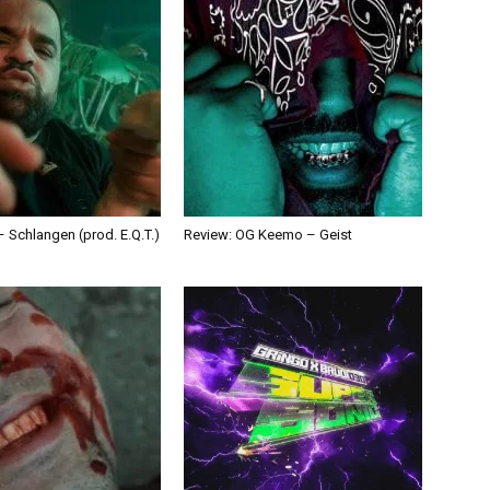
 Schlangen (prod. E.Q.T.)
Review: OG Keemo – Geist