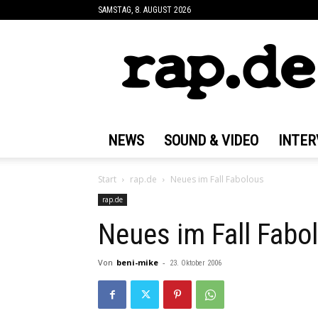
SAMSTAG, 8. AUGUST 2026
rap.de
NEWS
SOUND & VIDEO
INTER
Start
rap.de
Neues im Fall Fabolous
rap.de
Neues im Fall Fabo
Von
beni-mike
-
23. Oktober 2006