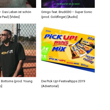
 – Das Leben ist schön
Gringo feat. Brudi030 – Super Sonic
e Paul) [Video]
(prod. Goldfinger) [Audio]
d Bottoms (prod. Young
Die Pick Up!-Festivaltipps 2019
o]
(Advertorial)