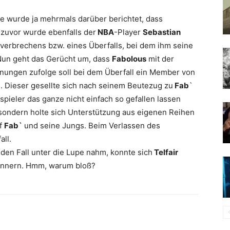
he wurde ja mehrmals darüber berichtet, dass
zuvor wurde ebenfalls der
NBA
-Player
Sebastian
verbrechens bzw. eines Überfalls, bei dem ihm seine
Nun geht das Gerücht um, dass
Fabolous
mit der
nungen zufolge soll bei dem Überfall ein Member von
. Dieser gesellte sich nach seinem Beutezug zu
Fab
`
lspieler das ganze nicht einfach so gefallen lassen
i, sondern holte sich Unterstützung aus eigenen Reihen
uf
Fab`
und seine Jungs. Beim Verlassen des
ll.
 den Fall unter die Lupe nahm, konnte sich
Telfair
erinnern. Hmm, warum bloß?