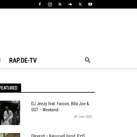
N
RAP.DE-TV
FEATURED
DJ Jeezy feat. Faroon, Billa Joe &
OGT – Weekend
24. Juni 2022
Olexesh – Karussell (prod. PzY)