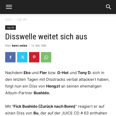
Start
rap.de
rap.de
Disswelle weitet sich aus
Von
beni-mike
-
16. Mai 2006
Nachdem
Eko
und
Fler
bzw.
G-Hot
und
Tony D.
sich in
den letzten Tagen mit Disstracks verbal attackiert haben,
folgt nun ein Diss von
Hengzt
an seinen ehemaligen
Album-Partner
Bushido.
Mit "
Fick Bushido (Zurück nach Bonn)
" reagiert er auf
einen Diss von
Bu
, der auf der
JUICE CD # 63
enthalten