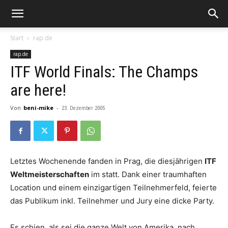
Start
rap.de
rap.de
ITF World Finals: The Champs
are here!
Von
beni-mike
-
23. Dezember 2005
Letztes Wochenende fanden in Prag, die diesjährigen
ITF
Weltmeisterschaften
im statt. Dank einer traumhaften
Location und einem einzigartigen Teilnehmerfeld, feierte
das Publikum inkl. Teilnehmer und Jury eine dicke Party.
Es schien, als sei die ganze Welt von Amerika, nach