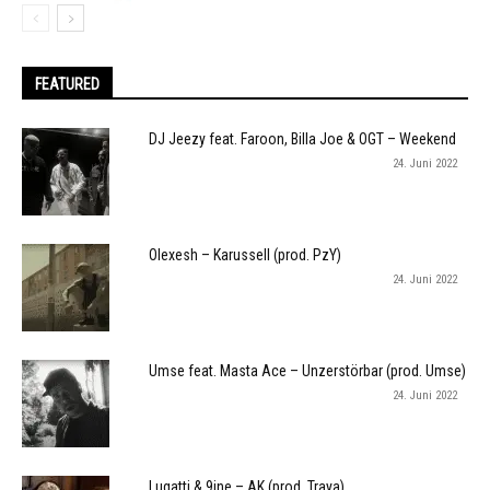
FEATURED
DJ Jeezy feat. Faroon, Billa Joe & OGT – Weekend
24. Juni 2022
Olexesh – Karussell (prod. PzY)
24. Juni 2022
Umse feat. Masta Ace – Unzerstörbar (prod. Umse)
24. Juni 2022
Lugatti & 9ine – AK (prod. Traya)