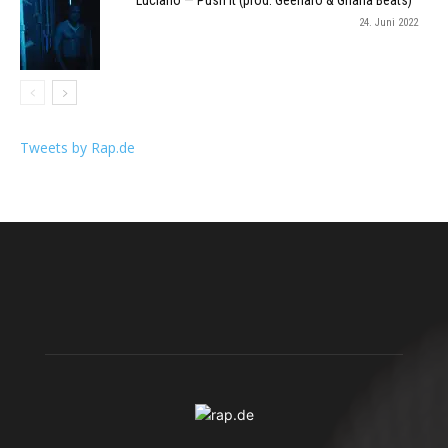
Luciano — Push It (prod. Geenaro & Ghana Beats)
24. Juni 2022
Tweets by Rap.de