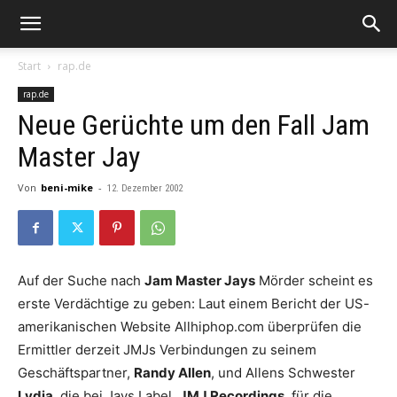
Start
rap.de
rap.de
Neue Gerüchte um den Fall Jam
Master Jay
Von
beni-mike
-
12. Dezember 2002
Auf der Suche nach
Jam Master Jays
Mörder scheint es
erste Verdächtige zu geben: Laut einem Bericht der US-
amerikanischen Website Allhiphop.com überprüfen die
Ermittler derzeit JMJs Verbindungen zu seinem
Geschäftspartner,
Randy Allen
, und Allens Schwester
Lydia
, die bei Jays Label,
JMJ Recordings
, für die