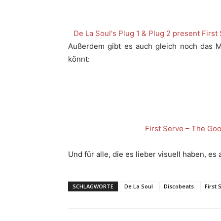
De La Soul's Plug 1 & Plug 2 present First
Außerdem gibt es auch gleich noch das M
könnt:
First Serve – The Go
Und für alle, die es lieber visuell haben, es
SCHLAGWORTE
De La Soul
Discobeats
First 