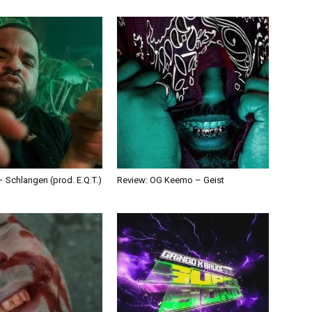
 Schlangen (prod. E.Q.T.)
Review: OG Keemo – Geist