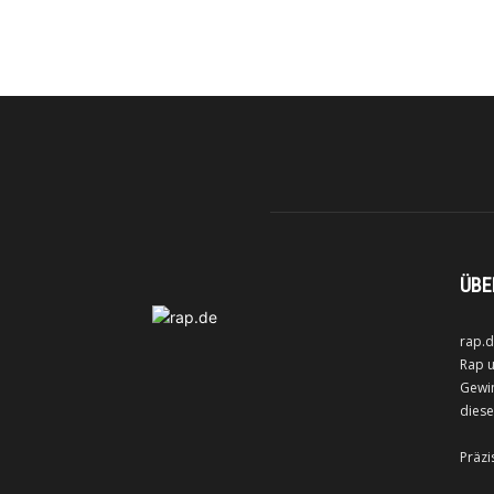
ÜBE
rap.d
Rap u
Gewin
diese
Präzi