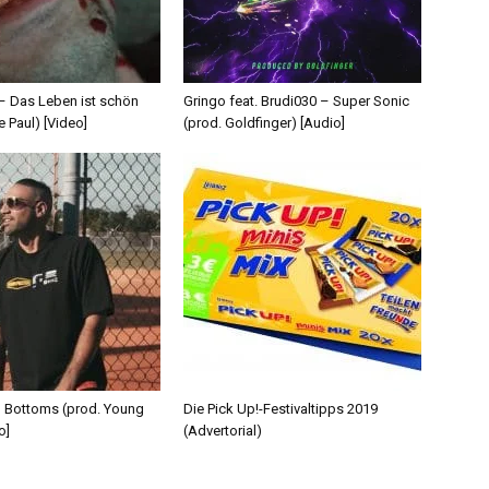
 – Das Leben ist schön
Gringo feat. Brudi030 – Super Sonic
e Paul) [Video]
(prod. Goldfinger) [Audio]
d Bottoms (prod. Young
Die Pick Up!-Festivaltipps 2019
o]
(Advertorial)