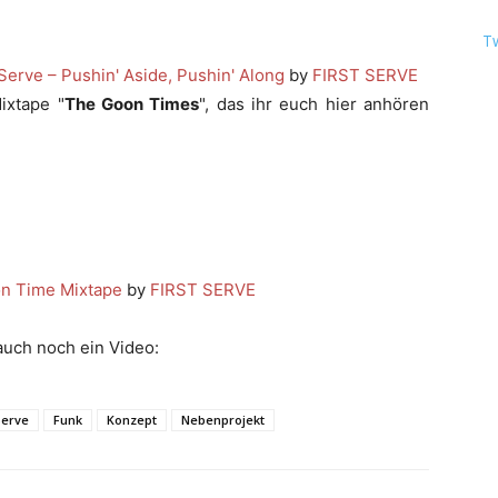
T
 Serve – Pushin' Aside, Pushin' Along
by
FIRST SERVE
ixtape "
The Goon Times
", das ihr euch hier anhören
on Time Mixtape
by
FIRST SERVE
 auch noch ein Video:
Serve
Funk
Konzept
Nebenprojekt