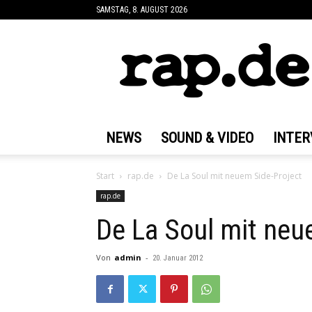
SAMSTAG, 8. AUGUST 2026
rap.de
NEWS
SOUND & VIDEO
INTER
Start
rap.de
De La Soul mit neuem Side-Project
rap.de
De La Soul mit neu
Von
admin
-
20. Januar 2012