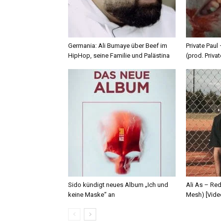
Germania: Ali Bumaye über Beef im
Private Paul
HipHop, seine Familie und Palästina
(prod. Privat
Sido kündigt neues Album „Ich und
Ali As – Re
keine Maske“ an
Mesh) [Vide