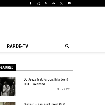
N
RAP.DE-TV
FEATURED
DJ Jeezy feat. Faroon, Billa Joe &
OGT – Weekend
24. Juni 2022
Olexesh – Karussell (prod. PzY)