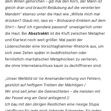
dem Willen gehorchen – gib mal den Korn, der Mann ist
gleich dran und braucht Betäubung auf die vereiterten
Mandeln
“ ebenso unter die Haut wie „
Willste mich mal
drücken? Glaub mir, lass es – Biohazard-Emblem auf dem
Shirt – fand‘ ich irgendwie passend
“ unweigerlich unter
die Haut. Bei
Absztrakkt
ist die Kluft zwischen Metapher
und Klartext noch weit größer. Mal packt der
Lüdenscheider eine Vorschlaghammer-Rhetorik aus, um
sich zwei Zeilen später in buddhistischen oder
fernöstlich-martialischen Metaphoriken zu verlieren,
die ohne Internetanschluss kaum zu dechiffrieren sind.
„
Unser Weltbild ist ’ne Aneinanderreihung von Fehlern,
gestützt auf heftigem Treiben der Mächtigen /
Wir sind seit jeher die Geknechteten – die meisten mit
der Fessel eng am Geist anliegend //
Ich bau mit den übrigen Restlichen eine riesige Stupa
/ Hoffnung für jede mich liebende Schwester, für jeden