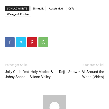
SCHLAGWORTE
58muzik
Absztrakkt
Cr7z
Waage & Fische
Vorheriger Artikel
Nächster Artikel
Jolly Cash feat. Holy Modee &
Rejjie Snow – All Around the
Johny Space – Silicon Valley
World (Video)