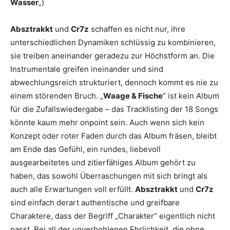
Wasser
„)
Absztrakkt
und
Cr7z
schaffen es nicht nur, ihre
unterschiedlichen Dynamiken schlüssig zu kombinieren,
sie treiben aneinander geradezu zur Höchstform an. Die
Instrumentale greifen ineinander und sind
abwechlungsreich strukturiert, dennoch kommt es nie zu
einem störenden Bruch. „
Waage & Fische
“ ist kein Album
für die Zufallswiedergabe – das Tracklisting der 18 Songs
könnte kaum mehr onpoint sein. Auch wenn sich kein
Konzept oder roter Faden durch das Album fräsen, bleibt
am Ende das Gefühl, ein rundes, liebevoll
ausgearbeitetes und zitierfähiges Album gehört zu
haben, das sowohl Überraschungen mit sich bringt als
auch alle Erwartungen voll erfüllt.
Absztrakkt
und
Cr7z
sind einfach derart authentische und greifbare
Charaktere, dass der Begriff „Charakter“ eigentlich nicht
passt. Bei all der unverhohlenen Ehrlichkeit, die ohne