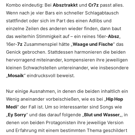
Kombo eindeutig: Bei
Absztrakkt
und
Cr7z
passt alles.
Wenn nach je vier Bars ein schneller Schlagabtausch
stattfindet oder sich im Part des einen Adlibs und
einzelne Zeilen des anderen wieder finden, dann baut
das weiterhin Stimmigkeit auf – ein reines 16er-
Absz
,
16er-
7z
Zusammenspiel hätte „
Waage und Fische
“ das
Genick gebrochen. Stattdessen harmonieren die beiden
hervorragend miteinander, kompensieren ihre jeweiligen
kleinen Schwachstellen untereinander, wie insbesondere
„
Mosaik
“ eindrucksvoll beweist.
Nur einige Ausnahmen, in denen die beiden inhaltlich ein
Wenig aneinander vorbeischießen, wie es bei „
Hip Hop
Medi
“ der Fall ist. Um so interessanter sind Songs wie
„
Ey Sorry
“ und das darauf folgende „
Blut und Wasser
„, in
denen von beiden Protagonisten ihre jeweilige Version
und Erfahrung mit einem bestimmten Thema geschildert