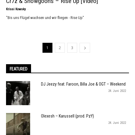
Cr7z & Snowgoons – Rise Up [Video]
-
Krissi Kowsky
"Bis uns Flügel wachsen und wir fliegen - Rise Up"
1
2
3
FEATURED
DJ Jeezy feat. Faroon, Billa Joe & OGT – Weekend
24. Juni 2022
Olexesh – Karussell (prod. PzY)
24. Juni 2022