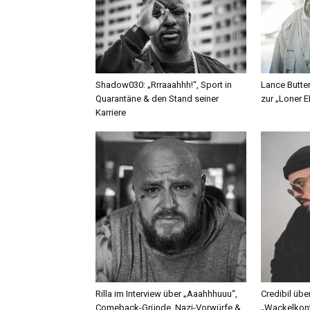
Shadow030: „Rrraaahhh!“, Sport in
Lance Butter
Quarantäne & den Stand seiner
zur „Loner E
Karriere
Rilla im Interview über „Aaahhhuuu“,
Credibil übe
Comeback-Gründe, Nazi-Vorwürfe &
„Wackelkont