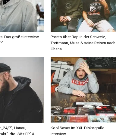
s: Das große Interview
Pronto über Rap in der Schweiz,
P“
Trettmann, Musa & seine Reisen nach
Ghana
r „24/7“, Hanau,
Kool Savas im XXL Diskografie
akt“, die „Söz EP“ &
Interview