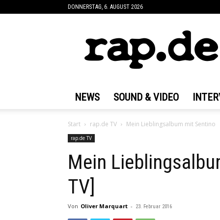
DONNERSTAG, 6. AUGUST 2026
rap.de
NEWS
SOUND & VIDEO
INTER
Start
rap.de TV
Mein Lieblingsalbum mit Sentino
rap.de TV
Mein Lieblingsalbu
TV]
Von
Oliver Marquart
-
23. Februar 2016