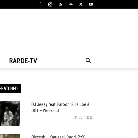
N
RAP.DE-TV
FEATURED
DJ Jeezy feat. Faroon, Billa Joe &
OGT – Weekend
24. Juni 2022
Olexesh – Karussell (prod. PzY)