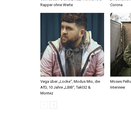
Rapper ohne Werte
Corona
Vega über „Locke“, Modus Mio, die
Moses Pelha
AfD, 10 Jahre „LBIB“, Takt32 &
Interview
Montez