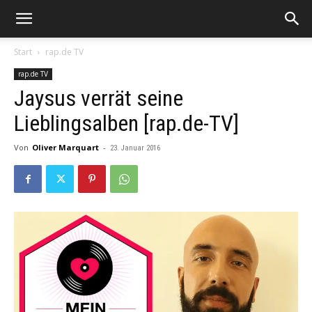
Start
rap.de TV
rap.de TV
Jaysus verrät seine
Lieblingsalben [rap.de-TV]
Von
Oliver Marquart
-
23. Januar 2016