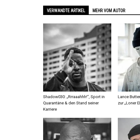
VERWANDTE ARTIKEL
MEHR VOM AUTOR
Shadow030: „Rrraaahhh!“, Sport in
Lance Butter
Quarantäne & den Stand seiner
zur „Loner E
Karriere