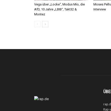
Vega über „Locke“, Modus Mio, die
Moses Pelha
AfD, 10 Jahre „LBIB“, Takt32 &
Interview
Montez
ÜBE
rap.d
Rap u