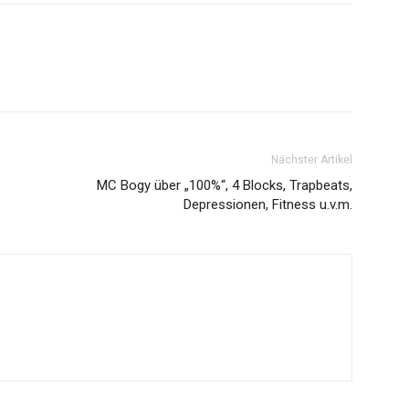
Nächster Artikel
MC Bogy über „100%“, 4 Blocks, Trapbeats,
Depressionen, Fitness u.v.m.