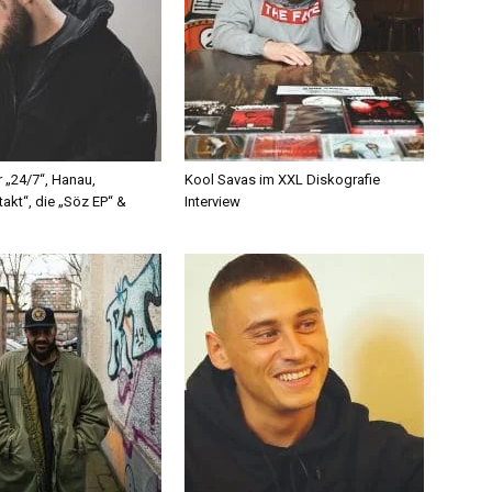
r „24/7“, Hanau,
Kool Savas im XXL Diskografie
akt“, die „Söz EP“ &
Interview