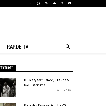
N
RAP.DE-TV
FEATURED
DJ Jeezy feat. Faroon, Billa Joe &
OGT – Weekend
24. Juni 2022
Olexesh – Karussell (prod. PzY)