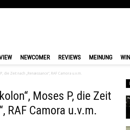
VIEW
NEWCOMER
REVIEWS
MEINUNG
WI
 P, die Zeit nach „Renæssance“, RAF Camora u.v.m.
kolon“, Moses P, die Zeit
, RAF Camora u.v.m.