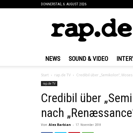
DONNERSTAG, 6. AUGUST 2026
rap.de
NEWS
SOUND & VIDEO
INTER
Start
rap.de TV
Credibil über „Semikolon“, Moses
rap.de TV
Credibil über „Semi
nach „Renæssance“
Von
Alex Barbian
-
17. November 2018