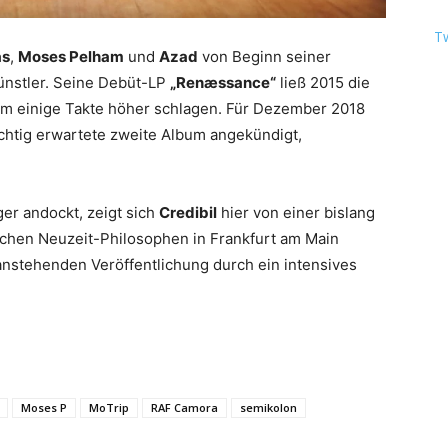
T
as
,
Moses Pelham
und
Azad
von Beginn seiner
künstler. Seine Debüt-LP
„Renæssance“
ließ 2015 die
um einige Takte höher schlagen. Für Dezember 2018
chtig erwartete zweite Album angekündigt,
ger andockt, zeigt sich
Credibil
hier von einer bislang
chen Neuzeit-Philosophen in Frankfurt am Main
anstehenden Veröffentlichung durch ein intensives
Moses P
MoTrip
RAF Camora
semikolon