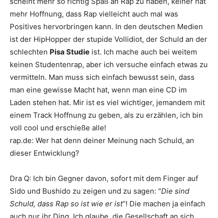
scheint mehr so richtig Spaß an Rap zu haben, keiner hat
mehr Hoffnung, dass Rap vielleicht auch mal was
Positives hervorbringen kann. In den deutschen Medien
ist der HipHopper der stupide Vollidiot, der Schuld an der
schlechten
Pisa Studie
ist. Ich mache auch bei weitem
keinen Studentenrap, aber ich versuche einfach etwas zu
vermitteln. Man muss sich einfach bewusst sein, dass
man eine gewisse Macht hat, wenn man eine CD im
Laden stehen hat. Mir ist es viel wichtiger, jemandem mit
einem Track Hoffnung zu geben, als zu erzählen, ich bin
voll cool und erschieße alle!
rap.de
:
Wer hat denn deiner Meinung nach Schuld, an
dieser Entwicklung?
Dra Q
:
Ich bin Gegner davon, sofort mit dem Finger auf
Sido
und
Bushido
zu zeigen und zu sagen: "
Die sind
Schuld, dass Rap so ist wie er ist
“! Die machen ja einfach
auch nur ihr Ding. Ich glaube, die Gesellschaft an sich