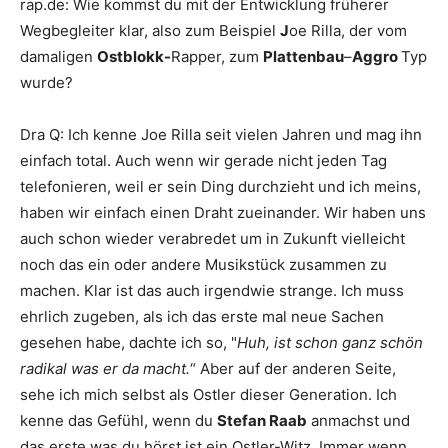
rap.de
:
Wie kommst du mit der Entwicklung früherer
Wegbegleiter klar, also zum Beispiel
J
oe Rilla
, der vom
damaligen
Ostblokk-
Rapper, zum
Plattenbau
–
Aggro
Typ
wurde?
Dra Q
:
Ich kenne
Joe Rilla
seit vielen Jahren und mag ihn
einfach total. Auch wenn wir gerade nicht jeden Tag
telefonieren, weil er sein Ding durchzieht und ich meins,
haben wir einfach einen Draht zueinander. Wir haben uns
auch schon wieder verabredet um in Zukunft vielleicht
noch das ein oder andere Musikstück zusammen zu
machen. Klar ist das auch irgendwie strange. Ich muss
ehrlich zugeben, als ich das erste mal neue Sachen
gesehen habe, dachte ich so, "
Huh, ist schon ganz schön
radikal was er da macht.
“ Aber auf der anderen Seite,
sehe ich mich selbst als Ostler dieser Generation. Ich
kenne das Gefühl, wenn du
Stefan Raab
anmachst und
das erste was du hörst ist ein Ostler-Witz. Immer wenn