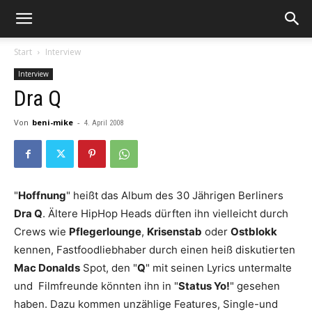
Start
Interview
Interview
Dra Q
Von
beni-mike
-
4. April 2008
"
Hoffnung
" heißt das Album des 30 Jährigen Berliners
Dra Q
. Ältere HipHop Heads dürften ihn vielleicht durch
Crews wie
Pflegerlounge
,
Krisenstab
oder
Ostblokk
kennen, Fastfoodliebhaber durch einen heiß diskutierten
Mac Donalds
Spot, den "
Q
" mit seinen Lyrics untermalte
und Filmfreunde könnten ihn in "
Status Yo!
" gesehen
haben. Dazu kommen unzählige Features, Single-und