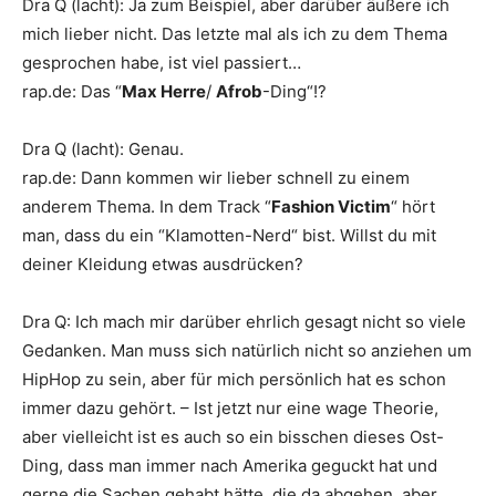
Dra Q
(lacht): Ja zum Beispiel, aber darüber äußere ich
mich lieber nicht. Das letzte mal als ich zu dem Thema
gesprochen habe, ist viel passiert…
rap.de
:
Das “
Max Herre
/
Afrob
-Ding“!?
Dra Q
(lacht): Genau.
rap.de
:
Dann kommen wir lieber schnell zu einem
anderem Thema. In dem Track “
Fashion Victim
“ hört
man, dass du ein “Klamotten-Nerd“ bist. Willst du mit
deiner Kleidung etwas ausdrücken?
Dra Q
:
Ich mach mir darüber ehrlich gesagt nicht so viele
Gedanken. Man muss sich natürlich nicht so anziehen um
HipHop zu sein, aber für mich persönlich hat es schon
immer dazu gehört. – Ist jetzt nur eine wage Theorie,
aber vielleicht ist es auch so ein bisschen dieses Ost-
Ding, dass man immer nach Amerika geguckt hat und
gerne die Sachen gehabt hätte, die da abgehen, aber