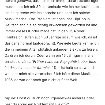
nervt irgendwie, dass ich mich immer dafür rechtfertigen
muss, dass ich mit 30 so rumlaufe wie ich rumlaufe, dass
ich so spreche wie ich spreche und dass ich solche
Musik mache…Das Problem ist doch, das HipHop in
Deutschland nie so richtig erwachsen geworden ist und
immer dieses Kinderimage hat. In den USA oder
Frankreich laufen auch 50 Jährige so rum wie ich, da ist
das ganz normal (aufgebracht). Wieviele Leute kenne ich,
die in meinem Alter plötzlich anfangen Elektro zu hören.
Da dreh‘ ich durch! Oder wenn ein 16 Jähriger mir allen
ernstes erzählt: "
Früher habe ich Rap gehört, aber jetzt
ist das nichts mehr für mich.
“ Der ist halb so alt wie ich,
wollt ihr mich alle verarschen? Ich höre diese Musik seit
1986, da war der noch gar nicht auf der Welt.
rap.de
:
Hörst du auch noch irgendetwas anderes oder
hast du sogar ein Problem mit Elektro?