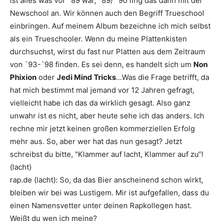
ist alles was vor `89 war, `89/ `90 fing das dann mit der
Newschool an. Wir können auch den Begriff Trueschool
einbringen. Auf meinem Album bezeichne ich mich selbst
als ein Trueschooler. Wenn du meine Plattenkisten
durchsuchst, wirst du fast nur Platten aus dem Zeitraum
von `93-`98 finden. Es sei denn, es handelt sich um
Non
Phixion
oder
Jedi Mind Tricks
…Was die Frage betrifft, da
hat mich bestimmt mal jemand vor 12 Jahren gefragt,
vielleicht habe ich das da wirklich gesagt. Also ganz
unwahr ist es nicht, aber heute sehe ich das anders. Ich
rechne mir jetzt keinen großen kommerziellen Erfolg
mehr aus. So, aber wer hat das nun gesagt? Jetzt
schreibst du bitte, "Klammer auf lacht, Klammer auf zu“!
(lacht)
rap.de
(lacht): So, da das Bier anscheinend schon wirkt,
bleiben wir bei was Lustigem. Mir ist aufgefallen, dass du
einen Namensvetter unter deinen Rapkollegen hast.
Weißt du wen ich meine?