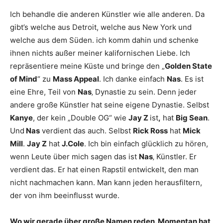
Ich behandle die anderen Künstler wie alle anderen. Da
gibt’s welche aus Detroit, welche aus New York und
welche aus dem Süden. ich komm dahin und schenke
ihnen nichts außer meiner kalifornischen Liebe. Ich
repräsentiere meine Küste und bringe den „
Golden State
of Mind
“ zu
Mass Appeal
. Ich danke einfach
Nas
. Es ist
eine Ehre, Teil von
Nas
‚ Dynastie zu sein. Denn jeder
andere große Künstler hat seine eigene Dynastie. Selbst
Kanye
, der kein „Double OG“ wie
Jay Z
ist
,
hat
Big Sean
.
Und
Nas
verdient das auch. Selbst
Rick Ross
hat
Mick
Mill
.
Jay Z
hat
J.Cole
. Ich bin einfach glücklich zu hören,
wenn Leute über mich sagen das ist
Nas
‚ Künstler. Er
verdient das. Er hat einen Rapstil entwickelt, den man
nicht nachmachen kann. Man kann jeden herausfiltern,
der von ihm beeinflusst wurde.
Wo wir gerade über große Namen reden. Momentan hat