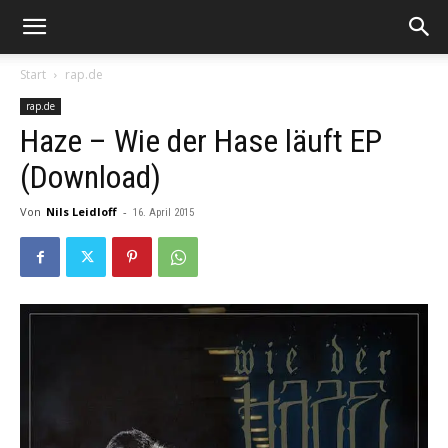
Start
rap.de
rap.de
Haze – Wie der Hase läuft EP
(Download)
Von
Nils Leidloff
-
16. April 2015