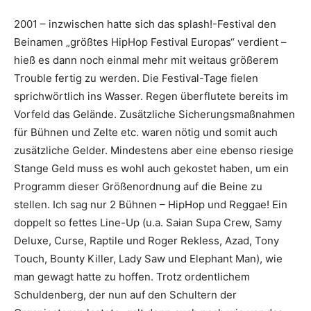
2001 – inzwischen hatte sich das splash!-Festival den
Beinamen „
größtes HipHop Festival Europas
“ verdient –
hieß es dann noch einmal mehr mit weitaus größerem
Trouble fertig zu werden. Die Festival-Tage fielen
sprichwörtlich ins Wasser. Regen überflutete bereits im
Vorfeld das Gelände. Zusätzliche Sicherungsmaßnahmen
für Bühnen und Zelte etc. waren nötig und somit auch
zusätzliche Gelder. Mindestens aber eine ebenso riesige
Stange Geld muss es wohl auch gekostet haben, um ein
Programm dieser Größenordnung auf die Beine zu
stellen. Ich sag nur 2 Bühnen – HipHop und Reggae! Ein
doppelt so fettes Line-Up (u.a.
Saian Supa Crew
,
Samy
Deluxe
,
Curse
,
Raptile
und
Roger Rekless
,
Azad
,
Tony
Touch
,
Bounty Killer
,
Lady Saw
und
Elephant Man
), wie
man gewagt hatte zu hoffen. Trotz ordentlichem
Schuldenberg, der nun auf den Schultern der