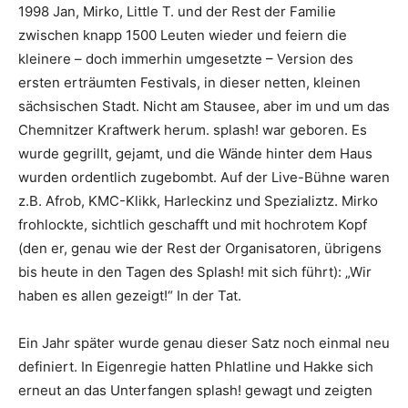
1998 Jan, Mirko, Little T. und der Rest der Familie
zwischen knapp 1500 Leuten wieder und feiern die
kleinere – doch immerhin umgesetzte – Version des
ersten erträumten Festivals, in dieser netten, kleinen
sächsischen Stadt. Nicht am Stausee, aber im und um das
Chemnitzer Kraftwerk herum. splash! war geboren. Es
wurde gegrillt, gejamt, und die Wände hinter dem Haus
wurden ordentlich zugebombt. Auf der Live-Bühne waren
z.B.
Afrob
,
KMC-Klikk
,
Harleckinz
und
Spezializtz
.
Mirko
frohlockte, sichtlich geschafft und mit hochrotem Kopf
(den er, genau wie der Rest der Organisatoren, übrigens
bis heute in den Tagen des Splash! mit sich führt): „
Wir
haben es allen gezeigt!
“ In der Tat.
Ein Jahr später wurde genau dieser Satz noch einmal neu
definiert. In Eigenregie hatten
Phlatline
und
Hakke
sich
erneut an das Unterfangen splash! gewagt und zeigten