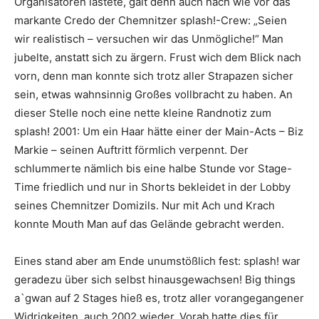
Organisatoren lastete, galt denn auch nach wie vor das
markante Credo der Chemnitzer splash!-Crew: „
Seien
wir realistisch – versuchen wir das Unmögliche!
“ Man
jubelte, anstatt sich zu ärgern. Frust wich dem Blick nach
vorn, denn man konnte sich trotz aller Strapazen sicher
sein, etwas wahnsinnig Großes vollbracht zu haben. An
dieser Stelle noch eine nette kleine Randnotiz zum
splash! 2001: Um ein Haar hätte einer der Main-Acts –
Biz
Markie
– seinen Auftritt förmlich verpennt. Der
schlummerte nämlich bis eine halbe Stunde vor Stage-
Time friedlich und nur in Shorts bekleidet in der Lobby
seines Chemnitzer Domizils. Nur mit Ach und Krach
konnte
Mouth Man
auf das Gelände gebracht werden.
Eines stand aber am Ende unumstößlich fest: splash! war
geradezu über sich selbst hinausgewachsen! Big things
a`gwan auf 2 Stages hieß es, trotz aller vorangegangener
Widrigkeiten, auch 2002 wieder. Vorab hatte dies für