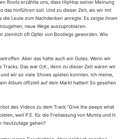
den
Roots
erzählte uns, dass HipHop seiner Meinung
o das hinführen soll. Und zu dieser Zeit, als wir mit
as die Leute zum Nachdenken anregte. Es zeigte ihnen
umzugehen, neue Wege auszuprobieren.
ider ziemlich oft Opfer von Bootlegs geworden. Wie
betroffen. Aber das hatte auch ein Gutes. Wenn wir
 Tracks. Das war O.K., denn zu dieser Zeit waren wir
 und wir so viele Shows spielen konnten. Ich meine,
 ein Album offiziell auf dem Markt hatten! So gesehen
erbot des Videos zu dem Track “
Give the peeps what
pielen, weil
P.E.
für die Freilassung von
Mumia
und
H.
ur heutzutage gehen?