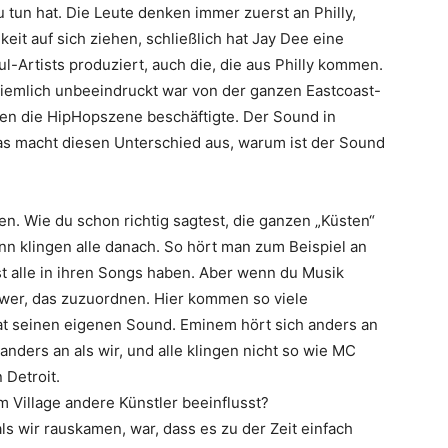
tun hat. Die Leute denken immer zuerst an Philly,
eit auf sich ziehen, schließlich hat Jay Dee eine
l-Artists produziert, auch die, die aus Philly kommen.
 ziemlich unbeeindruckt war von der ganzen Eastcoast-
ren die HipHopszene beschäftigte. Der Sound in
Was macht diesen Unterschied aus, warum ist der Sound
ben. Wie du schon richtig sagtest, die ganzen „Küsten“
n klingen alle danach. So hört man zum Beispiel an
ast alle in ihren Songs haben. Aber wenn du Musik
schwer, das zuzuordnen. Hier kommen so viele
at seinen eigenen Sound.
Eminem
hört sich anders an
nders an als wir, und alle klingen nicht so wie
MC
 Detroit.
m Village andere Künstler beeinflusst?
als wir rauskamen, war, dass es zu der Zeit einfach