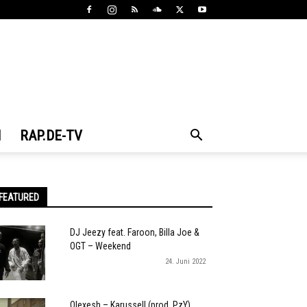
N
RAP.DE-TV
FEATURED
DJ Jeezy feat. Faroon, Billa Joe &
OGT – Weekend
24. Juni 2022
Olexesh – Karussell (prod. PzY)