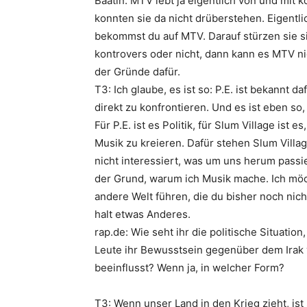
Baatin: MTV lebt ja eigentlich von und mit
konnten sie da nicht drüberstehen. Eigentlic
bekommst du auf MTV. Darauf stürzen sie si
kontrovers oder nicht, dann kann es MTV ni
der Gründe dafür.
T3: Ich glaube, es ist so:
P.E.
ist bekannt daf
direkt zu konfrontieren. Und es ist eben so,
Für
P.E.
ist es Politik, für
Slum Village
ist es
Musik zu kreieren. Dafür stehen
Slum Villa
nicht interessiert, was um uns herum passier
der Grund, warum ich Musik mache. Ich möcht
andere Welt führen, die du bisher noch nich
halt etwas Anderes.
rap.de: Wie seht ihr die politische Situatio
Leute ihr Bewusstsein gegenüber dem Irak 
beeinflusst? Wenn ja, in welcher Form?
T3: Wenn unser Land in den Krieg zieht, ist 