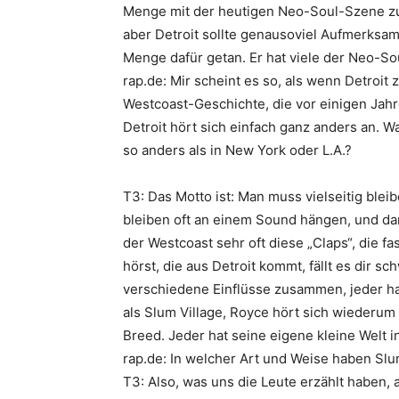
Menge mit der heutigen Neo-Soul-Szene zu 
aber Detroit sollte genausoviel Aufmerksamk
Menge dafür getan. Er hat viele der Neo-Sou
rap.de: Mir scheint es so, als wenn Detroit
Westcoast-Geschichte, die vor einigen Jah
Detroit hört sich einfach ganz anders an. 
so anders als in New York oder L.A.?
T3: Das Motto ist: Man muss vielseitig blei
bleiben oft an einem Sound hängen, und dan
der Westcoast sehr oft diese „
Claps
“, die f
hörst, die aus Detroit kommt, fällt es dir 
verschiedene Einflüsse zusammen, jeder h
als
Slum Village
,
Royce
hört sich wiederum a
Breed
. Jeder hat seine eigene kleine Welt in
rap.de: In welcher Art und Weise haben Slu
T3: Also, was uns die Leute erzählt haben, 