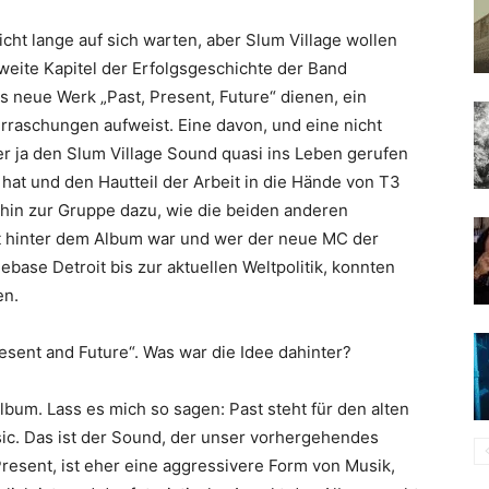
cht lange auf sich warten, aber Slum Village wollen
 zweite Kapitel der Erfolgsgeschichte der Band
s neue Werk „
Past, Present, Future
“ dienen, ein
erraschungen aufweist. Eine davon, und eine nicht
er ja den Slum Village Sound quasi ins Leben gerufen
 hat und den Hautteil der Arbeit in die Hände von
T3
rhin zur Gruppe dazu, wie die beiden anderen
t hinter dem Album war und wer der neue MC der
base Detroit bis zur aktuellen Weltpolitik, konnten
en.
resent and Future
“. Was war die Idee dahinter?
lbum. Lass es mich so sagen: Past steht für den alten
ic. Das ist der Sound, der unser vorhergehendes
Present, ist eher eine aggressivere Form von Musik,