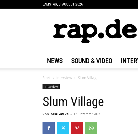
SAMSTAG, 8. AUGUST 2026
rap.de
NEWS
SOUND & VIDEO
INTER
Start
Interview
Slum Village
Interview
Slum Village
Von
beni-mike
-
17. Dezember 2002