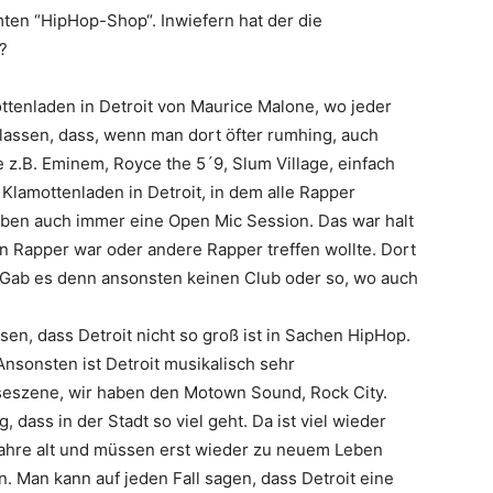
mten “
HipHop-Shop
“. Inwiefern hat der die
?
ttenladen in Detroit von Maurice Malone, wo jeder
rlassen, dass, wenn man dort öfter rumhing, auch
e z.B.
Eminem
,
Royce the 5´9
,
Slum Village
, einfach
Klamottenladen in Detroit, in dem alle Rapper
ben auch immer eine Open Mic Session. Das war halt
n Rapper war oder andere Rapper treffen wollte. Dort
 Gab es denn ansonsten keinen Club oder so, wo auch
sen, dass Detroit nicht so groß ist in Sachen HipHop.
 Ansonsten ist Detroit musikalisch sehr
useszene, wir haben den Motown Sound, Rock City.
g, dass in der Stadt so viel geht. Da ist viel wieder
 Jahre alt und müssen erst wieder zu neuem Leben
 Man kann auf jeden Fall sagen, dass Detroit eine