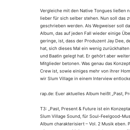
Vergleiche mit den Native Tongues ließen ni
lieber für sich selber stehen. Nun soll das
geschrieben werden. Als Wegweiser soll da
Album, das auf jeden Fall wieder einige Üb
geringe, ist, dass der Produzent
Jay Dee
, d
hat, sich dieses Mal ein wenig zurückhalten
und
Baatin
gelegt hat. Er gehört aber weite
Mitglieder betonen. Was genau das Konzep
Crew ist, sowie einiges mehr von ihrer Home
wir Slum Village in einem Interview entlock
rap.de: Euer aktuelles Album heißt „
Past, P
T3: „
Past, Present & Future
ist ein Konzepta
Slum Village Sound, für Soul-Feelgood-Mus
Album charakterisiert – Vol. 2 Musik eben. 