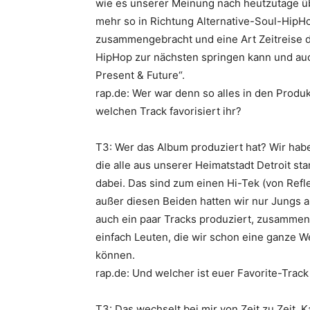
wie es unserer Meinung nach heutzutage übl
mehr so in Richtung Alternative-Soul-HipH
zusammengebracht und eine Art Zeitreise 
HipHop zur nächsten springen kann und auc
Present & Future
“.
rap.de: Wer war denn so alles in den Produ
welchen Track favorisiert ihr?
T3: Wer das Album produziert hat? Wir hab
die alle aus unserer Heimatstadt Detroit 
dabei. Das sind zum einen
Hi-Tek
(von
Refl
außer diesen Beiden hatten wir nur Jungs a
auch ein paar Tracks produziert, zusamme
einfach Leuten, die wir schon eine ganze W
können.
rap.de: Und welcher ist euer Favorite-Tra
T3: Das wechselt bei mir von Zeit zu Zeit. 