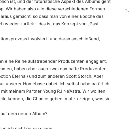
ich ist, und der futuristische Aspekt des Albums geht
op. Wir haben also alle diese verschiedenen Formen
T
daraus gemacht, so dass man von einer Epoche des
h wieder zurück – das ist das Konzept von „
Past,
ktionsprozess involviert, und daran anschließend,
en eine Reihe aufstrebender Produzenten engagiert,
stammen, haben aber auch zwei namhafte Produzenten
ection Eternal
) und zum anderen
Scott Storch
. Aber
us unserer Homebase dabei. Ich selbst habe natürlich
n mit meinem Partner
Young RJ Ne’Astra
. Wir wollten
eile kennen, die Chance geben, mal zu zeigen, was sie
ck auf dem neuen Album?
Kann ich nicht genau sagen.