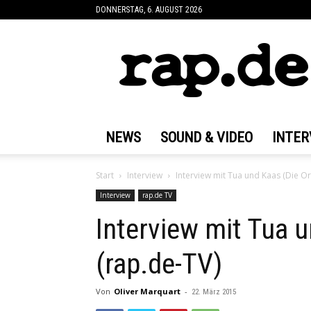
DONNERSTAG, 6. AUGUST 2026
rap.de
NEWS
SOUND & VIDEO
INTER
Start
Interview
Interview mit Tua und Kaas (Die Or
Interview
rap.de TV
Interview mit Tua 
(rap.de-TV)
Von
Oliver Marquart
-
22. März 2015