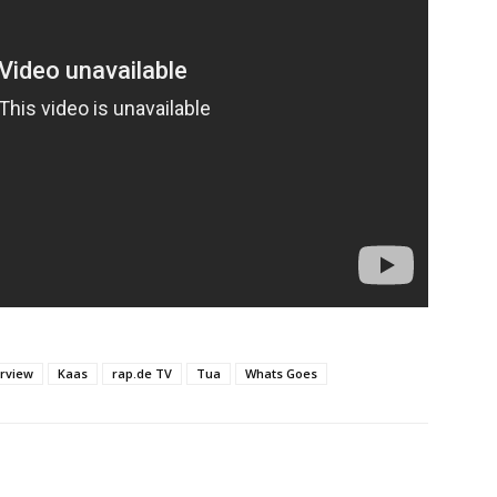
erview
Kaas
rap.de TV
Tua
Whats Goes