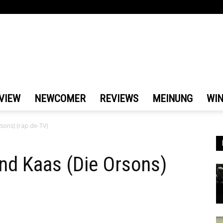
VIEW
NEWCOMER
REVIEWS
MEINUNG
WI
sons) (rap.de-TV)
und Kaas (Die Orsons)