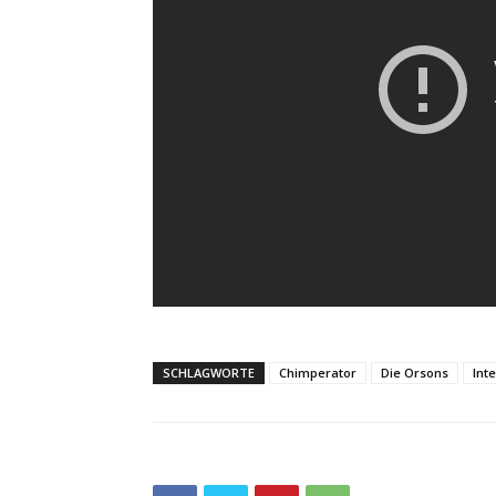
SCHLAGWORTE
Chimperator
Die Orsons
Int