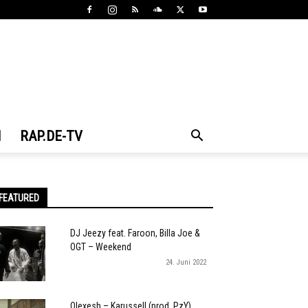
N
RAP.DE-TV
FEATURED
DJ Jeezy feat. Faroon, Billa Joe &
OGT – Weekend
24. Juni 2022
Olexesh – Karussell (prod. PzY)