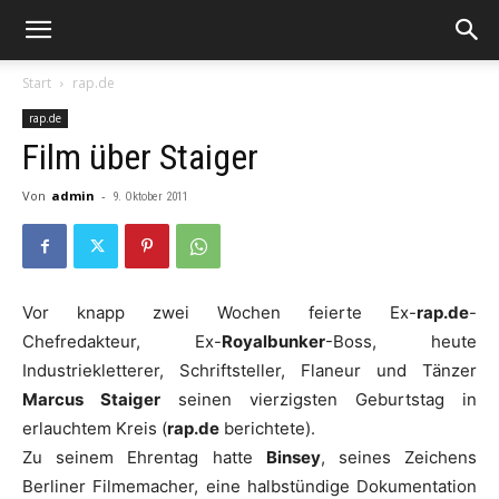
Start
rap.de
rap.de
Film über Staiger
Von
admin
-
9. Oktober 2011
Vor knapp zwei Wochen feierte Ex-
rap.de
-
Chefredakteur, Ex-
Royalbunker
-Boss, heute
Industriekletterer, Schriftsteller, Flaneur und Tänzer
Marcus Staiger
seinen vierzigsten Geburtstag in
erlauchtem Kreis (
rap.de
berichtete).
Zu seinem Ehrentag hatte
Binsey
, seines Zeichens
Berliner Filmemacher, eine halbstündige Dokumentation