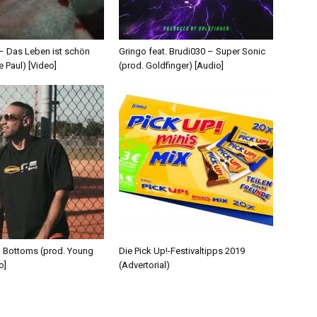
 – Das Leben ist schön
Gringo feat. Brudi030 – Super Sonic
e Paul) [Video]
(prod. Goldfinger) [Audio]
d Bottoms (prod. Young
Die Pick Up!-Festivaltipps 2019
o]
(Advertorial)