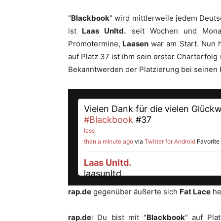
"
Blackbook
" wird mittlerweile jedem Deuts
ist
Laas Unltd.
seit Wochen und Monate
Promotermine,
Laasen
war am Start. Nun h
auf Platz 37 ist ihm sein erster Charterfol
Bekanntwerden der Platzierung bei seinen 
Vielen Dank für die vielen Glückwü
#Blackbook
#37
less
than a minute ago
via
Twitter for Android
Favorite
Laas Unltd.
laasunltd
rap.de
gegenüber äußerte sich
Fat Lace
he
rap.de
: Du bist mit "
Blackbook
" auf Pla