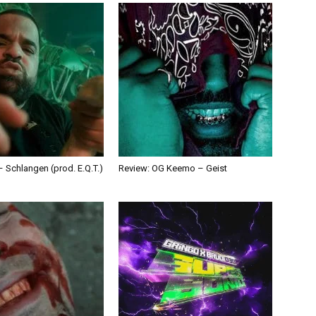
 Schlangen (prod. E.Q.T.)
Review: OG Keemo – Geist