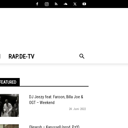
N
RAP.DE-TV
FEATURED
DJ Jeezy feat. Faroon, Billa Joe &
OGT – Weekend
24. Juni 2022
Olexesh – Karussell (prod. PzY)