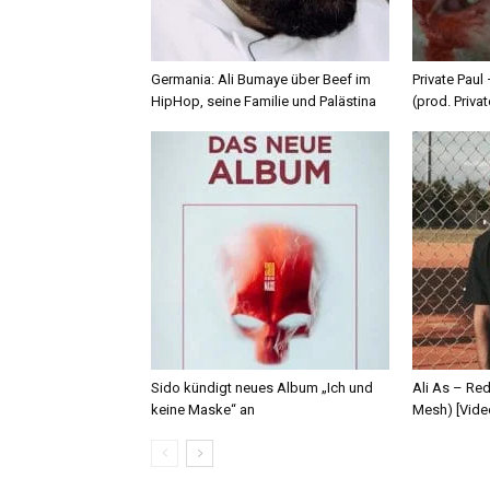
Germania: Ali Bumaye über Beef im
Private Paul
HipHop, seine Familie und Palästina
(prod. Privat
Sido kündigt neues Album „Ich und
Ali As – Re
keine Maske“ an
Mesh) [Vide