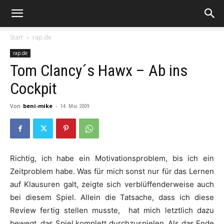
Start
rap.de
rap.de
Tom Clancy´s Hawx – Ab ins
Cockpit
Von
beni-mike
-
14. Mai 2009
Richtig, ich habe ein Motivationsproblem, bis ich ein
Zeitproblem habe. Was für mich sonst nur für das Lernen
auf Klausuren galt, zeigte sich verblüffenderweise auch
bei diesem Spiel. Allein die Tatsache, dass ich diese
Review fertig stellen musste, hat mich letztlich dazu
bewegt, das Spiel komplett durchzuspielen. Als das Ende