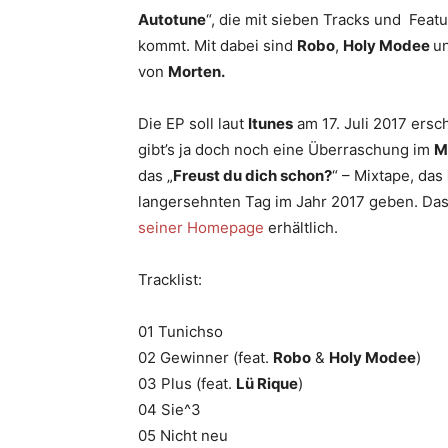
Autotune
“, die mit sieben Tracks und Fea
kommt. Mit dabei sind
Robo
,
Holy Modee
u
von
Morten.
Die EP soll laut
Itunes
am 17. Juli 2017 ersc
gibt’s ja doch noch eine Überraschung im
M
das „
Freust du dich schon?
“ – Mixtape, das
langersehnten Tag im Jahr 2017 geben. Das
seiner Homepage
erhältlich.
Tracklist:
01 Tunichso
02 Gewinner (feat.
Robo
&
Holy Modee
)
03 Plus (feat.
Lü Rique
)
04 Sie^3
05 Nicht neu