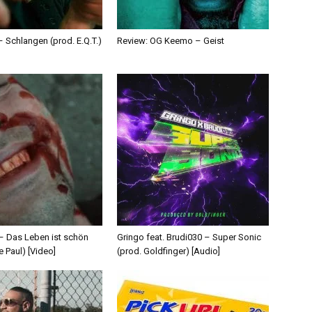
 Schlangen (prod. E.Q.T.)
Review: OG Keemo – Geist
 – Das Leben ist schön
Gringo feat. Brudi030 – Super Sonic
e Paul) [Video]
(prod. Goldfinger) [Audio]