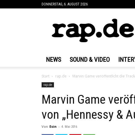
DONNERSTAG, 6. AUGUST 2026
rap.de
NEWS
SOUND & VIDEO
INTER
Start
rap.de
Marvin Game veröffentlicht die Trac
rap.de
Marvin Game veröffe
von „Hennessy & A
Von
Esin
-
4. Mai 2016