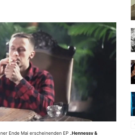
seiner Ende Mai erscheinenden EP „
Hennessy &