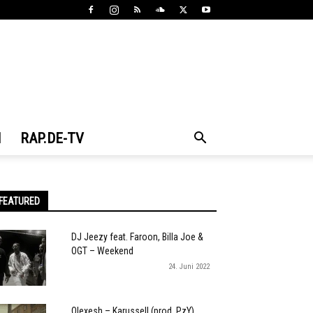
N
RAP.DE-TV
FEATURED
DJ Jeezy feat. Faroon, Billa Joe &
OGT – Weekend
24. Juni 2022
Olexesh – Karussell (prod. PzY)