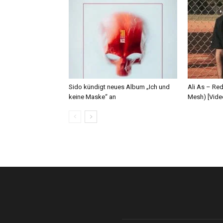
Sido kündigt neues Album „Ich und
Ali As – Re
keine Maske“ an
Mesh) [Vide