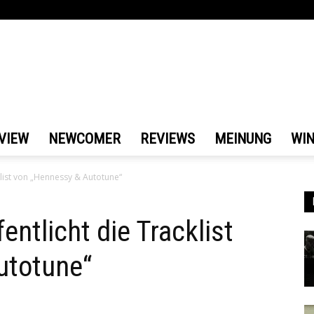
VIEW
NEWCOMER
REVIEWS
MEINUNG
WI
klist von „Hennessy & Autotune“
ntlicht die Tracklist
utotune“