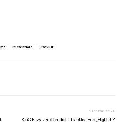
ame
releasedate
Tracklist
Nächster Artikel
i
KinG Eazy veröffentlicht Tracklist von „HighLife“