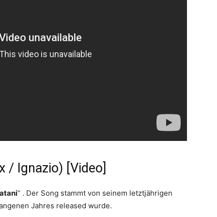
x / Ignazio) [Video]
atani
“ . Der Song stammt von seinem letztjährigen
gangenen Jahres released wurde.