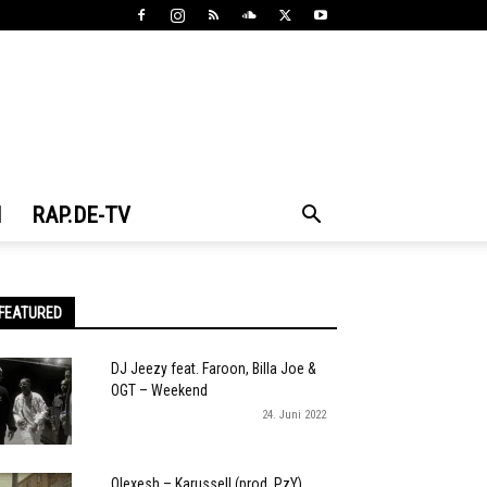
N
RAP.DE-TV
FEATURED
DJ Jeezy feat. Faroon, Billa Joe &
OGT – Weekend
24. Juni 2022
Olexesh – Karussell (prod. PzY)