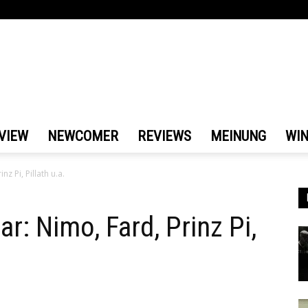
VIEW
NEWCOMER
REVIEWS
MEINUNG
WI
z Pi, Pillath u.a.
ar: Nimo, Fard, Prinz Pi,