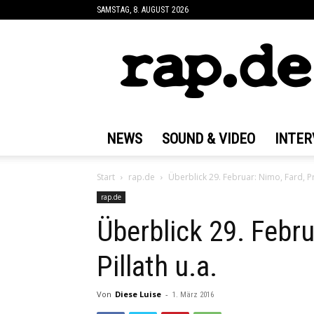
SAMSTAG, 8. AUGUST 2026
rap.de
NEWS
SOUND & VIDEO
INTER
Start
rap.de
Überblick 29. Februar: Nimo, Fard, Prin
rap.de
Überblick 29. Febru
Pillath u.a.
Von
Diese Luise
-
1. März 2016