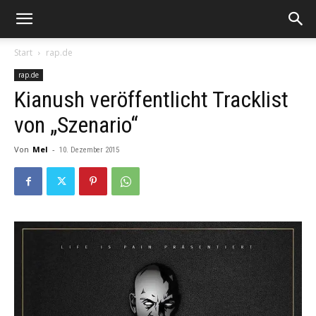
Start
rap.de
rap.de
Kianush veröffentlicht Tracklist
von „Szenario“
Von
Mel
-
10. Dezember 2015