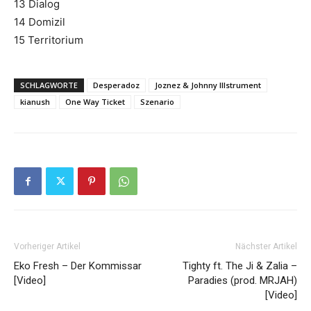
13 Dialog
14 Domizil
15 Territorium
SCHLAGWORTE
Desperadoz
Joznez & Johnny Illstrument
kianush
One Way Ticket
Szenario
Vorheriger Artikel
Nächster Artikel
Eko Fresh – Der Kommissar
Tighty ft. The Ji & Zalia –
[Video]
Paradies (prod. MRJAH)
[Video]