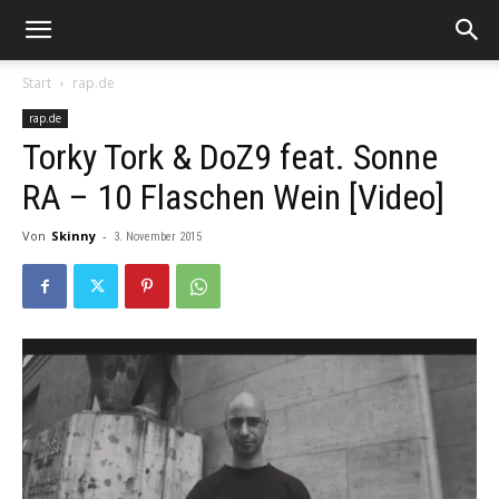
Start
rap.de
rap.de
Torky Tork & DoZ9 feat. Sonne
RA – 10 Flaschen Wein [Video]
Von
Skinny
-
3. November 2015