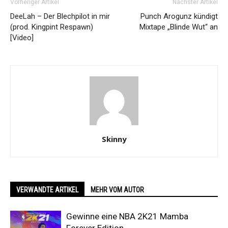
Vorheriger Artikel
Nächster Artikel
DeeLah – Der Blechpilot in mir
Punch Arogunz kündigt
(prod. Kingpint Respawn)
Mixtape „Blinde Wut“ an
[Video]
Skinny
VERWANDTE ARTIKEL
MEHR VOM AUTOR
Gewinne eine NBA 2K21 Mamba