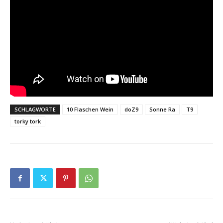
SCHLAGWORTE
10 Flaschen Wein
doZ9
Sonne Ra
T9
torky tork