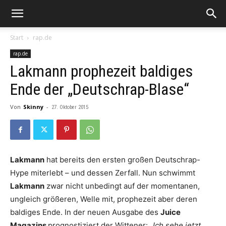
Start
rap.de
rap.de
Lakmann prophezeit baldiges
Ende der „Deutschrap-Blase“
Von
Skinny
-
27. Oktober 2015
Lakmann
hat bereits den ersten großen Deutschrap-
Hype miterlebt – und dessen Zerfall. Nun schwimmt
Lakmann
zwar nicht unbedingt auf der momentanen,
ungleich größeren, Welle mit, prophezeit aber deren
baldiges Ende. In der neuen Ausgabe des
Juice
Magazins
prognostiziert der Wittener: „
Ich sehe jetzt