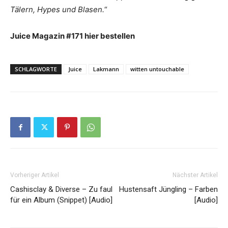
Tälern, Hypes und Blasen.
“
Juice Magazin #171 hier bestellen
SCHLAGWORTE
Juice
Lakmann
witten untouchable
Vorheriger Artikel
Nächster Artikel
Cashisclay & Diverse – Zu faul
Hustensaft Jüngling – Farben
für ein Album (Snippet) [Audio]
[Audio]