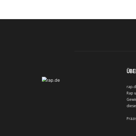
ÜBE
rap.d
Rap u
Gewin
diese
Präzi