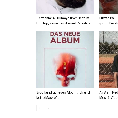
Germania: Ali Bumaye über Beef im
Private Paul
HipHop, seine Familie und Palästina
(prod. Privat
Sido kündigt neues Album „Ich und
Ali As – Re
keine Maske“ an
Mesh) [Vide