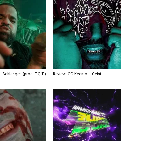
 Schlangen (prod. E.Q.T.)
Review: OG Keemo – Geist