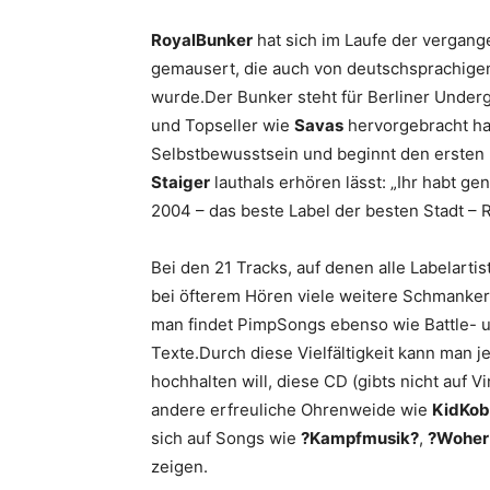
RoyalBunker
hat sich im Laufe der vergan
gemausert, die auch von deutschsprachigen
wurde.Der Bunker steht für Berliner Underg
und Topseller wie
Savas
hervorgebracht hat
Selbstbewusstsein und beginnt den ersten
Staiger
lauthals erhören lässt: „Ihr habt 
2004 – das beste Label der besten Stadt – Ra
Bei den 21 Tracks, auf denen alle Labelartis
bei öfterem Hören viele weitere Schmanker
man findet PimpSongs ebenso wie Battle- un
Texte.Durch diese Vielfältigkeit kann man 
hochhalten will, diese CD (gibts nicht auf V
andere erfreuliche Ohrenweide wie
KidKob
sich auf Songs wie
?Kampfmusik?
,
?Woher
zeigen.