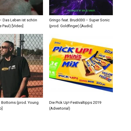
 – Das Leben ist schön
Gringo feat. Brudi030 – Super Sonic
e Paul) [Video]
(prod. Goldfinger) [Audio]
d Bottoms (prod. Young
Die Pick Up!-Festivaltipps 2019
o]
(Advertorial)