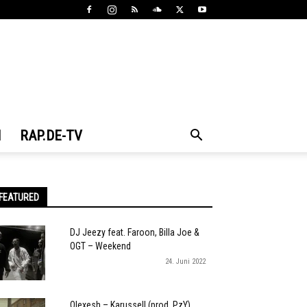
N
RAP.DE-TV
FEATURED
DJ Jeezy feat. Faroon, Billa Joe &
OGT – Weekend
24. Juni 2022
Olexesh – Karussell (prod. PzY)