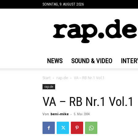
SONNTAG, 9. AUGUST 2026
rap.de
NEWS
SOUND & VIDEO
INTER
Start
rap.de
VA – RB Nr.1 Vol.1
rap.de
VA – RB Nr.1 Vol.1
Von
beni-mike
-
5. Mai 2004