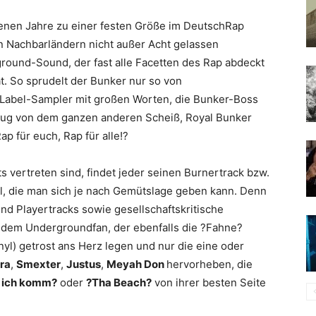
genen Jahre zu einer festen Größe im DeutschRap
 Nachbarländern nicht außer Acht gelassen
round-Sound, der fast alle Facetten des Rap abdeckt
. So sprudelt der Bunker nur so von
 Label-Sampler mit großen Worten, die Bunker-Boss
genug von dem ganzen anderen Scheiß, Royal Bunker
p für euch, Rap für alle!?
ts vertreten sind, findet jeder seinen Burnertrack bzw.
l, die man sich je nach Gemütslage geben kann. Denn
d Playertracks sowie gesellschaftskritische
jedem Undergroundfan, der ebenfalls die ?Fahne?
inyl) getrost ans Herz legen und nur die eine oder
ra
,
Smexter
,
Justus
,
Meyah Don
hervorheben, die
 ich komm?
oder
?Tha Beach?
von ihrer besten Seite