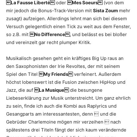
La Fausse Liberté
oder
Mes Soeurs
(von dem
mir jedoch die Bonus-Track-Version mit
Sista Zoum
mehr
zusagt) aufzeigen. Allerdings lehnt man sich bei diesem
Versuch gelegentlich einen Tick zu weit aus dem Fenster,
so z.B. mit
No Difference
, und belässt es bei bloßer
und vereinzelt gar recht plumper Kritik.
Musikalisch gesehen geht ein kräftiges Big Up raus an
den Saxophonisten der Irie Revoltes, der mit seinem
Spiel den Titel
My Friends
verfeinert. Außerdem
höchst lobenswert ist die Fusion zwischen HipHop und
Jazz, die auf
La Musique
die besungene
Liebeserklärung zur Musik unterstreicht. Um ganz ehrlich
zu sein, finde ich auch die Kombi aus Raplyrics und
Gesangparts am interessantesten, denn  und die
Gebrüder Charlemoine mögen mir verzeihen  nach
spätestens drei Titeln fängt der sich kaum verändernde