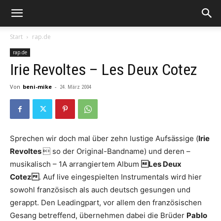
Start
rap.de
rap.de
Irie Revoltes – Les Deux Cotez
Von
beni-mike
-
24. März 2004
Sprechen wir doch mal über zehn lustige Aufsässige (
Irie
Revoltes
 so der Original-Bandname) und deren –
musikalisch – 1A arrangiertem Album
Les Deux
Cotez
. Auf live eingespielten Instrumentals wird hier
sowohl französisch als auch deutsch gesungen und
gerappt. Den Leadingpart, vor allem den französischen
Gesang betreffend, übernehmen dabei die Brüder
Pablo