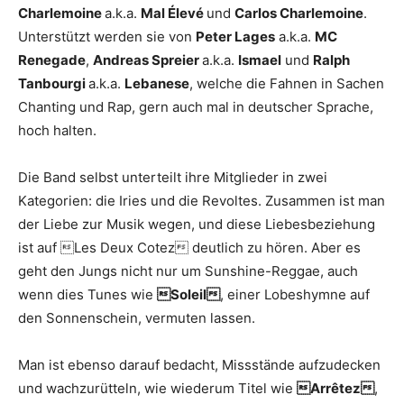
Charlemoine
a.k.a.
Mal Élevé
und
Carlos Charlemoine
.
Unterstützt werden sie von
Peter Lages
a.k.a.
MC
Renegade
,
Andreas Spreier
a.k.a.
Ismael
und
Ralph
Tanbourgi
a.k.a.
Lebanese
, welche die Fahnen in Sachen
Chanting und Rap, gern auch mal in deutscher Sprache,
hoch halten.
Die Band selbst unterteilt ihre Mitglieder in zwei
Kategorien: die Iries und die Revoltes. Zusammen ist man
der Liebe zur Musik wegen, und diese Liebesbeziehung
ist auf Les Deux Cotez deutlich zu hören. Aber es
geht den Jungs nicht nur um Sunshine-Reggae, auch
wenn dies Tunes wie
Soleil
, einer Lobeshymne auf
den Sonnenschein, vermuten lassen.
Man ist ebenso darauf bedacht, Missstände aufzudecken
und wachzurütteln, wie wiederum Titel wie
Arrêtez
,