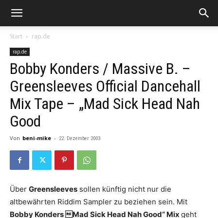
Start
rap.de
rap.de
Bobby Konders / Massive B. –
Greensleeves Official Dancehall
Mix Tape – „Mad Sick Head Nah
Good
Von
beni-mike
-
22. Dezember 2003
Über
Greensleeves
sollen künftig nicht nur die
altbewährten Riddim Sampler zu beziehen sein. Mit
Bobby Konders Mad Sick Head Nah Good“ Mix
geht