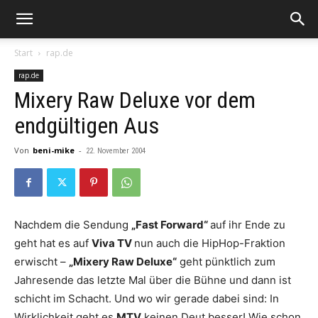
Start
rap.de
rap.de
Mixery Raw Deluxe vor dem
endgültigen Aus
Von
beni-mike
-
22. November 2004
Nachdem die Sendung
„Fast Forward“
auf ihr Ende zu
geht hat es auf
Viva TV
nun auch die HipHop-Fraktion
erwischt –
„Mixery Raw Deluxe“
geht pünktlich zum
Jahresende das letzte Mal über die Bühne und dann ist
schicht im Schacht. Und wo wir gerade dabei sind: In
Wirklichkeit geht es
MTV
keinen Deut besser! Wie schon