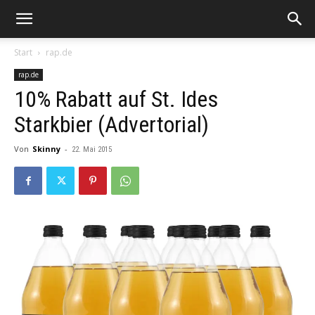
Start
rap.de
rap.de
10% Rabatt auf St. Ides
Starkbier (Advertorial)
Von
Skinny
-
22. Mai 2015