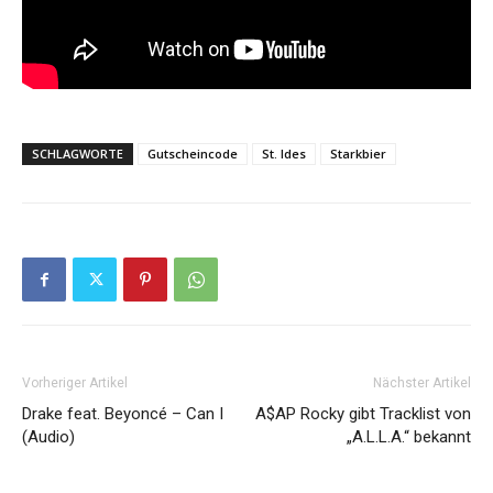
SCHLAGWORTE
Gutscheincode
St. Ides
Starkbier
Vorheriger Artikel
Nächster Artikel
Drake feat. Beyoncé – Can I
A$AP Rocky gibt Tracklist von
(Audio)
„A.L.L.A.“ bekannt