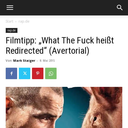
Start
rap.de
rap.de
Filmtipp: „What The Fuck heißt
Redirected“ (Avertorial)
Von
Mark Staiger
-
8. Mai 2015