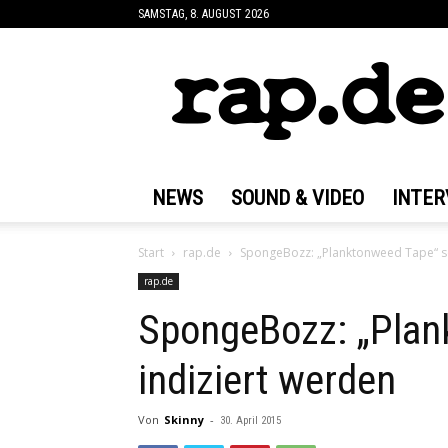
SAMSTAG, 8. AUGUST 2026
rap.de
NEWS
SOUND & VIDEO
INTER
Start
rap.de
SpongeBozz: „Planktonweed Tape“ so
rap.de
SpongeBozz: „Plan
indiziert werden
Von
Skinny
-
30. April 2015