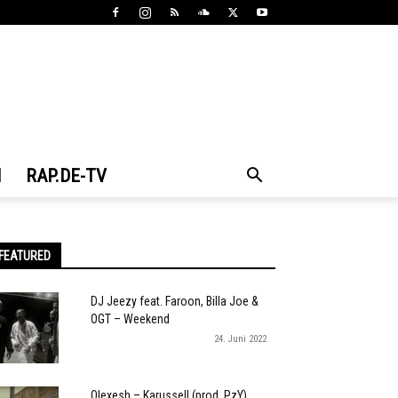
N
RAP.DE-TV
FEATURED
DJ Jeezy feat. Faroon, Billa Joe &
OGT – Weekend
24. Juni 2022
Olexesh – Karussell (prod. PzY)