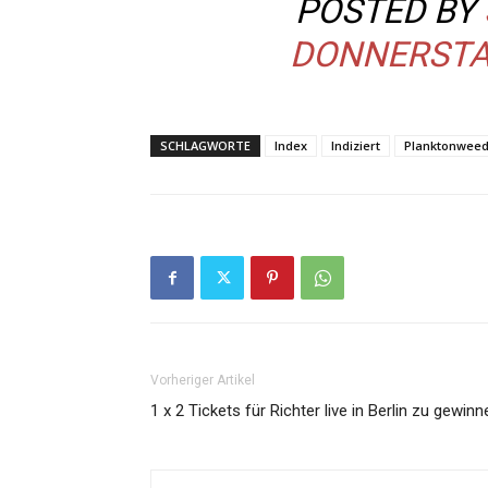
POSTED BY
DONNERSTAG
SCHLAGWORTE
Index
Indiziert
Planktonwee
Vorheriger Artikel
1 x 2 Tickets für Richter live in Berlin zu gewinn