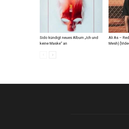
Sido kündigt neues Album „Ich und
Ali As – Re
keine Maske“ an
Mesh) [Vide