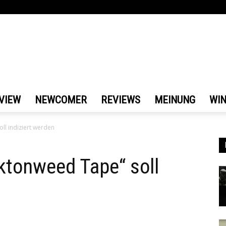
VIEW
NEWCOMER
REVIEWS
MEINUNG
WI
ll indiziert werden
ktonweed Tape“ soll