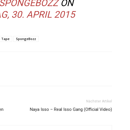
SPONGEBOZZ
ON
, 30. APRIL 2015
d Tape
SpongeBozz
Nächster Artikel
en
Naya Isso – Real Isso Gang (Official Video)