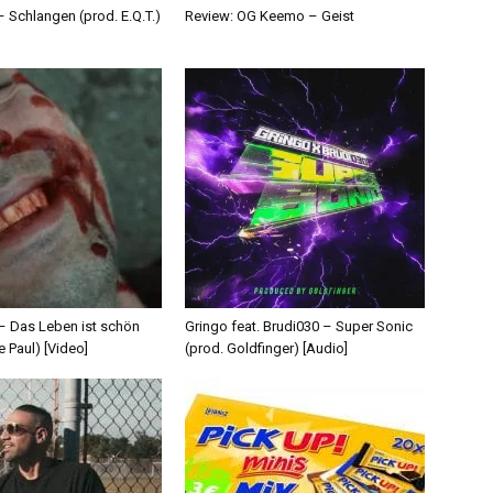
 Schlangen (prod. E.Q.T.)
Review: OG Keemo – Geist
 – Das Leben ist schön
Gringo feat. Brudi030 – Super Sonic
e Paul) [Video]
(prod. Goldfinger) [Audio]